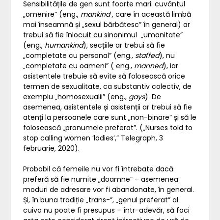
Sensibilitățile de gen sunt foarte mari: cuvântul
„omenire” (eng.,
mankind ,
care în această limbă
mai înseamnă și „sexul bărbătesc” în general) ar
trebui să fie înlocuit cu sinonimul „umanitate”
(eng.,
humankind
), secțiile ar trebui să fie
„completate cu personal” (eng.,
staffed
), nu
„completate cu oameni” ( eng.,
manned
), iar
asistentele trebuie să evite să folosească orice
termen de sexualitate, ca substantiv colectiv, de
exemplu „homosexualii” (eng.,
gays
). De
asemenea, asistentele și asistenții ar trebui să fie
atenți la persoanele care sunt „non-binare” și să le
folosească „pronumele preferat”. („Nurses told to
stop calling women ‘ladies’,” Telegraph, 3
februarie, 2020).
Probabil că femeile nu vor fi întrebate dacă
preferă să fie numite „doamne” – asemenea
moduri de adresare vor fi abandonate, în general.
Și, în buna tradiție „trans-”, „genul preferat” al
cuiva nu poate fi presupus – într-adevăr, să faci