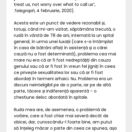
treat us, not worry over what to call us”,
Telegraph
, 4 februarie, 2020).
Acesta este un punct de vedere rezonabil și,
totuși, când mi-am vizitat, săptămâna trecută, o
rudă în vârstă de 78 de ani, internată la un spital
general, în urma unei luxații (care s-a întâmplat
în casa de bătrâni aflați în asistență și a cărei
cauză nu a fost determinată), problema cea mai
mare nu era că ar fi fost nedreptățiți din cauza
genului sau că ar fi fost în vreun fel jigniți în ceea
ce privește sexualitatea lor sau că ar fi fost
abordați în termeni arhaici. Nu. Problema era un
discurs neinteligibil pe de o parte, iar pe de altă
parte, tăcere și indiferență aparentă – o
chestiune deloc abordată în spitale.
Ruda mea are, de asemenea, o problemă de
vorbire, care a fost chiar mai severă decât de
obicei, dar, cunoscându-l foarte bine, am putut
să înțeleg măcar o parte din ceea ce spunea, așa