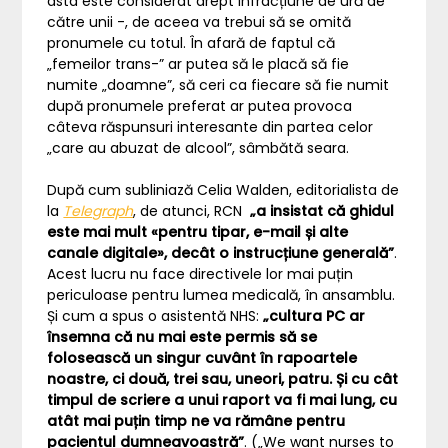
asta este considerat drept infracțiune de ură de
către unii -, de aceea va trebui să se omită
pronumele cu totul. În afară de faptul că
„femeilor trans-” ar putea să le placă să fie
numite „doamne”, să ceri ca fiecare să fie numit
după pronumele preferat ar putea provoca
câteva răspunsuri interesante din partea celor
„care au abuzat de alcool”, sâmbătă seara.
După cum subliniază Celia Walden, editorialista de
la
Telegraph
, de atunci, RCN
„a insistat că ghidul
este mai mult «pentru tipar, e-mail și alte
canale digitale», decât o instrucțiune generală”
.
Acest lucru nu face directivele lor mai puțin
periculoase pentru lumea medicală, în ansamblu.
Și cum a spus o asistentă NHS:
„cultura PC ar
însemna că nu mai este permis să se
folosească un singur cuvânt în rapoartele
noastre, ci două, trei sau, uneori, patru. Și cu cât
timpul de scriere a unui raport va fi mai lung,
cu
atât
mai puțin timp
ne va rămâne
pentru
pacientul dumneavoastră”
. („We want nurses to