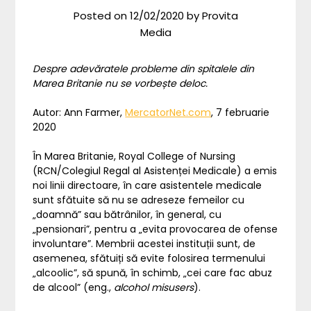
Posted on
12/02/2020
by
Provita
Media
Despre adevăratele probleme din spitalele din
Marea Britanie nu se vorbește deloc.
Autor: Ann Farmer,
MercatorNet.com
, 7 februarie
2020
În Marea Britanie, Royal College of Nursing
(RCN/Colegiul Regal al Asistenței Medicale) a emis
noi linii directoare, în care asistentele medicale
sunt sfătuite să nu se adreseze femeilor cu
„doamnă” sau bătrânilor, în general, cu
„pensionari”, pentru a „evita provocarea de ofense
involuntare”. Membrii acestei instituții sunt, de
asemenea, sfătuiți să evite folosirea termenului
„alcoolic”, să spună, în schimb, „cei care fac abuz
de alcool” (eng.,
alcohol misusers
).