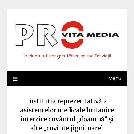
Skip
to
content
În ciuda tuturor greutăților, spune Da vieții
Menu
Instituția reprezentativă a
asistentelor medicale britanice
interzice cuvântul „doamnă” și
alte „cuvinte jignitoare”