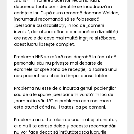
„trans-” în scrierea acestor recomandări,
deoarece toate considerațiile se încadrează în
cerințele lor. După cum remarcă doamna Walden,
îndrumarul recomandă să se folosească
„persoane cu dizabilități”, în loc de „oameni
invalizi”, dar atunci când o persoană cu dizabilități
are nevoie de ceva mai multă îngrijire și răbdare,
acest lucru lipsește complet.
Problema NHS se referă mai degrabă la faptul că
personalul său nu privește mai departe de
ecranele lor spre zona de recepție, la sosirea unui
nou pacient sau chiar în timpul consultațiilor.
Problema nu este de a încurca genul pacienților
sau de a le spune „persoane în vârstă” în loc de
„oameni în vârstă”, ci problema cea mai mare
este atunci când nu-i tratezi ca pe oameni.
Problema nu este folosirea unui limbaj ofensator,
ci a nu li te adresa deloc și aceeste recomandări
nu vor face decât să înrăutățească lucrurile.