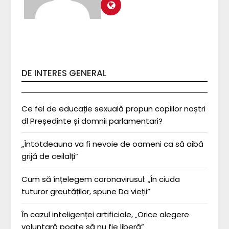
DE INTERES GENERAL
Ce fel de educație sexuală propun copiilor noștri
dl Președinte și domnii parlamentari?
„Întotdeauna va fi nevoie de oameni ca să aibă
grijă de ceilalți”
Cum să înțelegem coronavirusul: „În ciuda
tuturor greutăților, spune Da vieții”
În cazul inteligenței artificiale, „Orice alegere
voluntară poate să nu fie liberă”