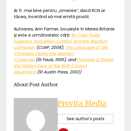
Ar fi mai bine pentru „omenire”, dacă RCN ar
tăcea, încetând să mai emită prostii.
Autoarea, Ann Farmer, locuiește în Marea Britanie
și este a următoarelor cărți:
By Their Fruits:
Eugenics, Population Control, and the Abortion
Campaign
(CUAP, 2008);
The Language of Life:
Christians Facing the Abortion
Challenge
(St Pauls, 1995), and
Prophets & Priests:
the Hidden Face of the Birth Control
Movement
(St Austin Press, 2002)
About Post Author
Provita Media
See author's posts