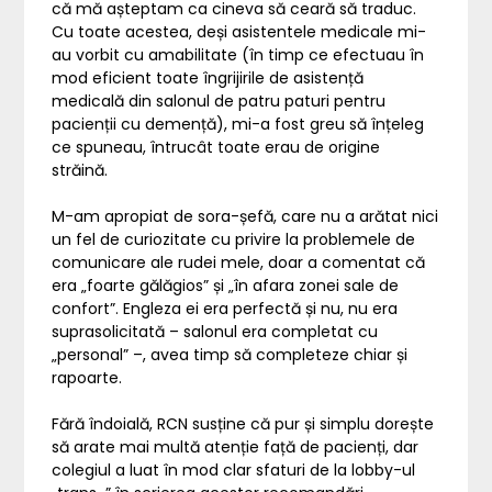
că mă așteptam ca cineva să ceară să traduc.
Cu toate acestea, deși asistentele medicale mi-
au vorbit cu amabilitate (în timp ce efectuau în
mod eficient toate îngrijirile de asistență
medicală din salonul de patru paturi pentru
pacienții cu demență), mi-a fost greu să înțeleg
ce spuneau, întrucât toate erau de origine
străină.
M-am apropiat de sora-șefă, care nu a arătat nici
un fel de curiozitate cu privire la problemele de
comunicare ale rudei mele, doar a comentat că
era „foarte gălăgios” și „în afara zonei sale de
confort”. Engleza ei era perfectă și nu, nu era
suprasolicitată – salonul era completat cu
„personal” –, avea timp să completeze chiar și
rapoarte.
Fără îndoială, RCN susține că pur și simplu dorește
să arate mai multă atenție față de pacienți, dar
colegiul a luat în mod clar sfaturi de la lobby-ul