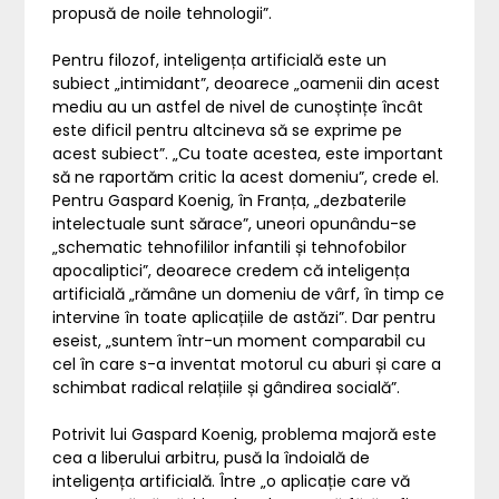
propusă de noile tehnologii”.
Pentru filozof, inteligența artificială este un
subiect „intimidant”, deoarece „oamenii din acest
mediu au un astfel de nivel de cunoștințe încât
este dificil pentru altcineva să se exprime pe
acest subiect”. „Cu toate acestea, este important
să ne raportăm critic la acest domeniu”, crede el.
Pentru Gaspard Koenig, în Franța, „dezbaterile
intelectuale sunt sărace”, uneori opunându-se
„schematic tehnofililor infantili și tehnofobilor
apocaliptici”, deoarece credem că inteligența
artificială „rămâne un domeniu de vârf, în timp ce
intervine în toate aplicațiile de astăzi”. Dar pentru
eseist, „suntem într-un moment comparabil cu
cel în care s-a inventat motorul cu aburi și care a
schimbat radical relațiile și gândirea socială”.
Potrivit lui Gaspard Koenig, problema majoră este
cea a liberului arbitru, pusă la îndoială de
inteligența artificială. Între „o aplicație care vă