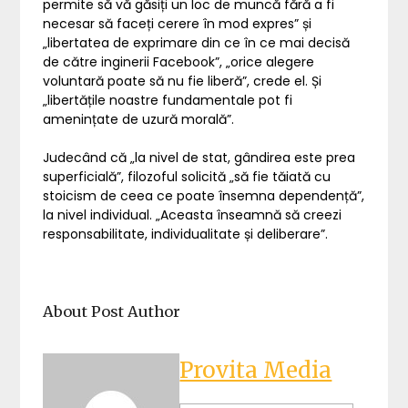
permite să vă găsiți un loc de muncă fără a fi
necesar să faceți cerere în mod expres” și
„libertatea de exprimare din ce în ce mai decisă
de către inginerii Facebook”, „orice alegere
voluntară poate să nu fie liberă”, crede el. Și
„libertățile noastre fundamentale pot fi
amenințate de uzură morală”.
Judecând că „la nivel de stat, gândirea este prea
superficială”, filozoful solicită „să fie tăiată cu
stoicism de ceea ce poate însemna dependență”,
la nivel individual. „Aceasta înseamnă să creezi
responsabilitate, individualitate și deliberare”.
About Post Author
Provita Media