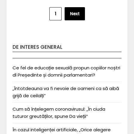
Posts
1
Next
pagination
DE INTERES GENERAL
Ce fel de educație sexuală propun copiilor noștri
dl Președinte și domnii parlamentari?
„Întotdeauna va fi nevoie de oameni ca să aibă
grijă de ceilalți”
Cum să înțelegem coronavirusul: „În ciuda
tuturor greutăților, spune Da vieții”
În cazul inteligenței artificiale, „Orice alegere