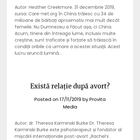
Autor: Heather Creekmore. 31 decembrie 2019,
sursa: Care-net.org În China trăiesc cu 34 de
milioane de bărbați aproximativ mai mult decât
femeile. Nu Dumnezeu a făcut așa, ci China.
Acum, tinere din întreaga lume, inclusiv multe
creștine, sunt traficate și forțate să trăiască în
condiții oribile ca urmare a acestei situații. Acest
lucru aruncă lumină…
Există relație după avort?
Posted on
17/11/2019
by
Provita
Media
Autor: dr. Theresa Karminski Burke Dr. Theresa
Karminski Burke este psihoterapeut și fondator al
mișcării internaționale post-avort „Rachel’s