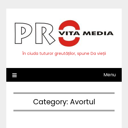
Skip
to
content
În ciuda tuturor greutăților, spune Da vieții
Menu
Category:
Avortul