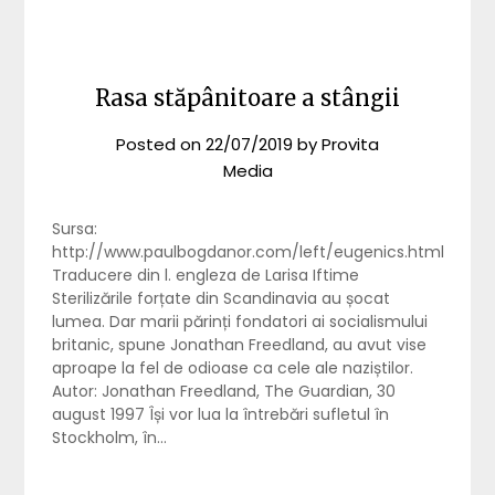
Rasa stăpânitoare a stângii
Posted on
22/07/2019
by
Provita
Media
Sursa:
http://www.paulbogdanor.com/left/eugenics.html
Traducere din l. engleza de Larisa Iftime
Sterilizările forțate din Scandinavia au șocat
lumea. Dar marii părinți fondatori ai socialismului
britanic, spune Jonathan Freedland, au avut vise
aproape la fel de odioase ca cele ale naziștilor.
Autor: Jonathan Freedland, The Guardian, 30
august 1997 Își vor lua la întrebări sufletul în
Stockholm, în…