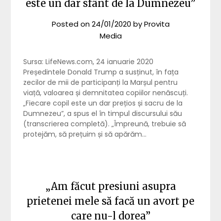
este un dar sfânt de la Dumnezeu”
Posted on
24/01/2020
by
Provita
Media
Sursa: LifeNews.com, 24 ianuarie 2020
Președintele Donald Trump a susținut, în fața
zecilor de mii de participanți la Marșul pentru
viață, valoarea și demnitatea copiilor nenăscuți.
„Fiecare copil este un dar prețios și sacru de la
Dumnezeu”, a spus el în timpul discursului său
(transcrierea completă). „Împreună, trebuie să
protejăm, să prețuim și să apărăm…
„Am făcut presiuni asupra
prietenei mele să facă un avort pe
care nu-l dorea”