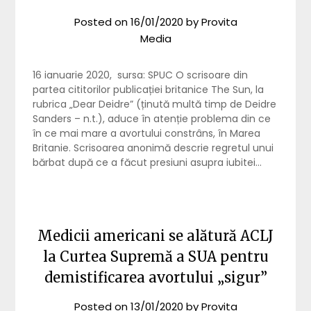
Posted on
16/01/2020
by
Provita
Media
16 ianuarie 2020, sursa: SPUC O scrisoare din
partea cititorilor publicației britanice The Sun, la
rubrica „Dear Deidre” (ținută multă timp de Deidre
Sanders – n.t.), aduce în atenție problema din ce
în ce mai mare a avortului constrâns, în Marea
Britanie. Scrisoarea anonimă descrie regretul unui
bărbat după ce a făcut presiuni asupra iubitei…
Medicii americani se alătură ACLJ
la Curtea Supremă a SUA pentru
demistificarea avortului „sigur”
Posted on
13/01/2020
by
Provita