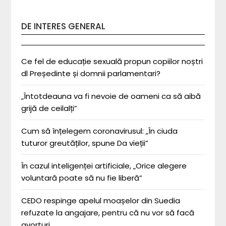
DE INTERES GENERAL
Ce fel de educație sexuală propun copiilor noștri
dl Președinte și domnii parlamentari?
„Întotdeauna va fi nevoie de oameni ca să aibă
grijă de ceilalți”
Cum să înțelegem coronavirusul: „În ciuda
tuturor greutăților, spune Da vieții”
În cazul inteligenței artificiale, „Orice alegere
voluntară poate să nu fie liberă”
CEDO respinge apelul moașelor din Suedia
refuzate la angajare, pentru că nu vor să facă
avorturi