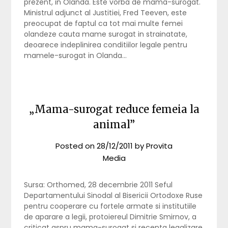
prezent, in Olanda. Este vorba de mama-surogat.
Ministrul adjunct al Justitiei, Fred Teeven, este
preocupat de faptul ca tot mai multe femei
olandeze cauta mame surogat in strainatate,
deoarece indeplinirea conditiilor legale pentru
mamele-surogat in Olanda…
„Mama-surogat reduce femeia la
animal”
Posted on
28/12/2011
by
Provita
Media
Sursa: Orthomed, 28 decembrie 2011 Seful
Departamentului Sinodal al Bisericii Ortodoxe Ruse
pentru cooperare cu fortele armate si institutiile
de aparare a legii, protoiereul Dimitrie Smirnov, a
criticat aspru mama-surogat si recenta legalizare