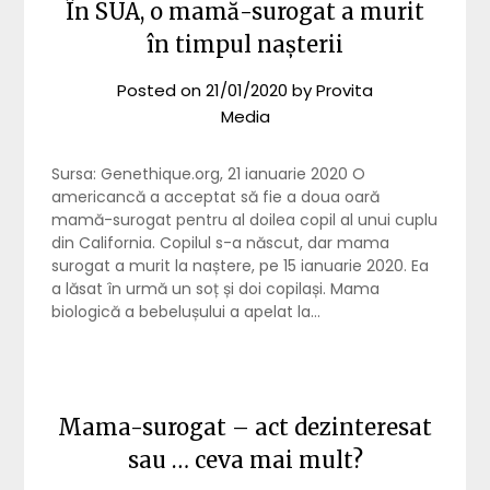
În SUA, o mamă-surogat a murit
în timpul nașterii
Posted on
21/01/2020
by
Provita
Media
Sursa: Genethique.org, 21 ianuarie 2020 O
americancă a acceptat să fie a doua oară
mamă-surogat pentru al doilea copil al unui cuplu
din California. Copilul s-a născut, dar mama
surogat a murit la naștere, pe 15 ianuarie 2020. Ea
a lăsat în urmă un soț și doi copilași. Mama
biologică a bebelușului a apelat la…
Mama-surogat – act dezinteresat
sau … ceva mai mult?