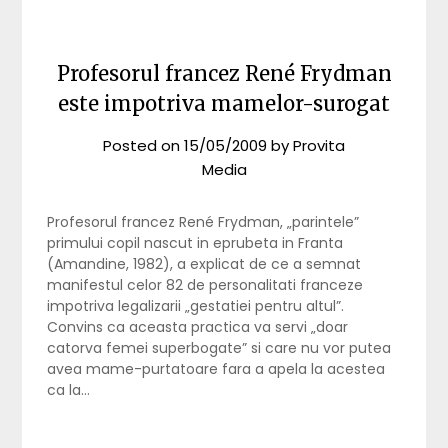
Profesorul francez René Frydman
este impotriva mamelor-surogat
Posted on
15/05/2009
by
Provita
Media
Profesorul francez René Frydman, „parintele”
primului copil nascut in eprubeta in Franta
(Amandine, 1982), a explicat de ce a semnat
manifestul celor 82 de personalitati franceze
impotriva legalizarii „gestatiei pentru altul”.
Convins ca aceasta practica va servi „doar
catorva femei superbogate” si care nu vor putea
avea mame-purtatoare fara a apela la acestea
ca la…