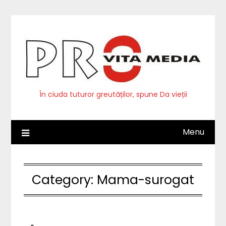
Skip
to
content
În ciuda tuturor greutăților, spune Da vieții
Menu
Category:
Mama-surogat