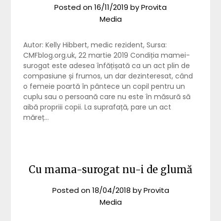
Posted on
16/11/2019
by
Provita
Media
Autor: Kelly Hibbert, medic rezident, Sursa:
CMFblog.org.uk, 22 martie 2019 Condiția mamei-
surogat este adesea înfățișată ca un act plin de
compasiune și frumos, un dar dezinteresat, când
o femeie poartă în pântece un copil pentru un
cuplu sau o persoană care nu este în măsură să
aibă propriii copii. La suprafață, pare un act
măreț…
Cu mama-surogat nu-i de glumă
Posted on
18/04/2018
by
Provita
Media