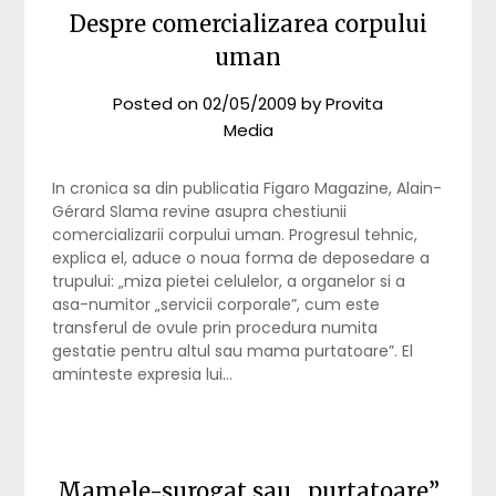
Despre comercializarea corpului
uman
Posted on
02/05/2009
by
Provita
Media
In cronica sa din publicatia Figaro Magazine, Alain-
Gérard Slama revine asupra chestiunii
comercializarii corpului uman. Progresul tehnic,
explica el, aduce o noua forma de deposedare a
trupului: „miza pietei celulelor, a organelor si a
asa-numitor „servicii corporale”, cum este
transferul de ovule prin procedura numita
gestatie pentru altul sau mama purtatoare”. El
aminteste expresia lui…
Mamele-surogat sau „purtatoare”