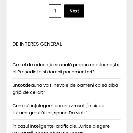
Posts
1
Next
pagination
DE INTERES GENERAL
Ce fel de educație sexuală propun copiilor noștri
dl Președinte și domnii parlamentari?
„Întotdeauna va fi nevoie de oameni ca să aibă
grijă de ceilalți”
Cum să înțelegem coronavirusul: „În ciuda
tuturor greutăților, spune Da vieții”
În cazul inteligenței artificiale, „Orice alegere