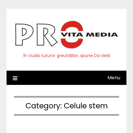
Skip
to
content
În ciuda tuturor greutăților, spune Da vieții
Menu
Category:
Celule stem