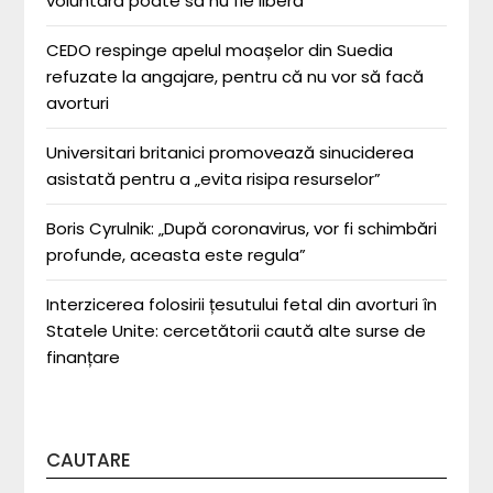
voluntară poate să nu fie liberă”
CEDO respinge apelul moașelor din Suedia
refuzate la angajare, pentru că nu vor să facă
avorturi
Universitari britanici promovează sinuciderea
asistată pentru a „evita risipa resurselor”
Boris Cyrulnik: „După coronavirus, vor fi schimbări
profunde, aceasta este regula”
Interzicerea folosirii țesutului fetal din avorturi în
Statele Unite: cercetătorii caută alte surse de
finanțare
CAUTARE