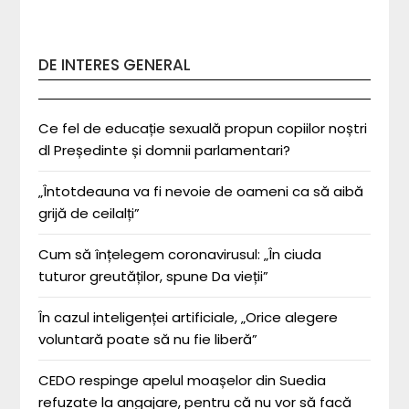
DE INTERES GENERAL
Ce fel de educație sexuală propun copiilor noștri
dl Președinte și domnii parlamentari?
„Întotdeauna va fi nevoie de oameni ca să aibă
grijă de ceilalți”
Cum să înțelegem coronavirusul: „În ciuda
tuturor greutăților, spune Da vieții”
În cazul inteligenței artificiale, „Orice alegere
voluntară poate să nu fie liberă”
CEDO respinge apelul moașelor din Suedia
refuzate la angajare, pentru că nu vor să facă