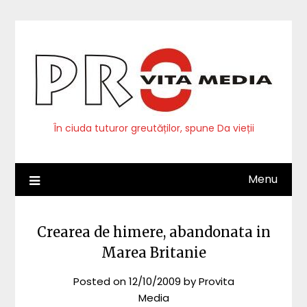
Skip
to
content
În ciuda tuturor greutăților, spune Da vieții
Menu
Crearea de himere, abandonata in
Marea Britanie
Posted on
12/10/2009
by
Provita
Media