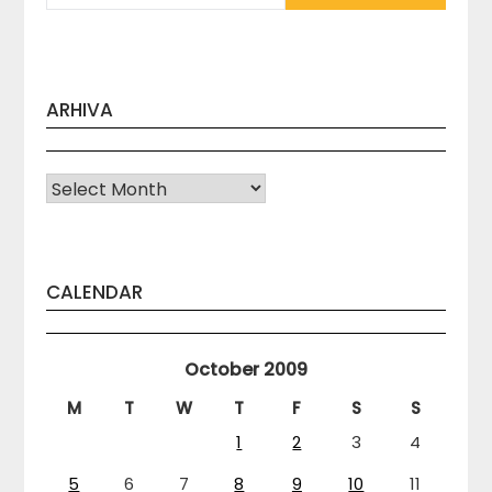
ARHIVA
Arhiva
CALENDAR
October 2009
M
T
W
T
F
S
S
1
2
3
4
5
6
7
8
9
10
11