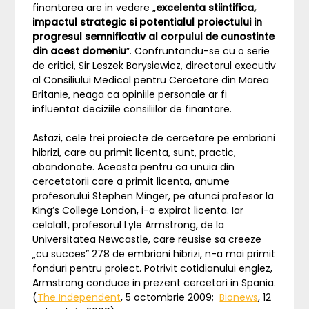
finantarea are in vedere „
excelenta stiintifica,
impactul strategic si potentialul proiectului in
progresul semnificativ al corpului de cunostinte
din acest domeniu
”. Confruntandu-se cu o serie
de critici, Sir Leszek Borysiewicz, directorul executiv
al Consiliului Medical pentru Cercetare din Marea
Britanie, neaga ca opiniile personale ar fi
influentat deciziile consiliilor de finantare.
Astazi, cele trei proiecte de cercetare pe embrioni
hibrizi, care au primit licenta, sunt, practic,
abandonate. Aceasta pentru ca unuia din
cercetatorii care a primit licenta, anume
profesorului Stephen Minger, pe atunci profesor la
King’s College London, i-a expirat licenta. Iar
celalalt, profesorul Lyle Armstrong, de la
Universitatea Newcastle, care reusise sa creeze
„cu succes” 278 de embrioni hibrizi, n-a mai primit
fonduri pentru proiect. Potrivit cotidianului englez,
Armstrong conduce in prezent cercetari in Spania.
(
The Independent
, 5 octombrie 2009;
Bionews
, 12