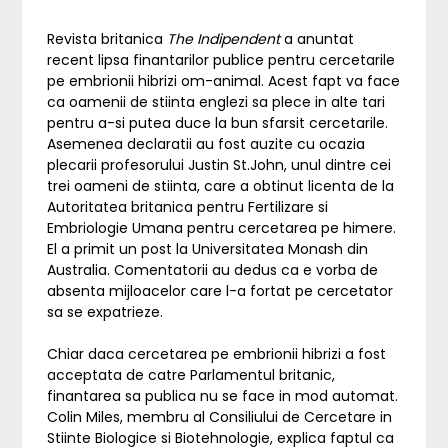
Revista britanica
The Indipendent
a anuntat
recent lipsa finantarilor publice pentru cercetarile
pe embrionii hibrizi om-animal. Acest fapt va face
ca oamenii de stiinta englezi sa plece in alte tari
pentru a-si putea duce la bun sfarsit cercetarile.
Asemenea declaratii au fost auzite cu ocazia
plecarii profesorului Justin St.John, unul dintre cei
trei oameni de stiinta, care a obtinut licenta de la
Autoritatea britanica pentru Fertilizare si
Embriologie Umana pentru cercetarea pe himere.
El a primit un post la Universitatea Monash din
Australia. Comentatorii au dedus ca e vorba de
absenta mijloacelor care l-a fortat pe cercetator
sa se expatrieze.
Chiar daca cercetarea pe embrionii hibrizi a fost
acceptata de catre Parlamentul britanic,
finantarea sa publica nu se face in mod automat.
Colin Miles, membru al Consiliului de Cercetare in
Stiinte Biologice si Biotehnologie, explica faptul ca