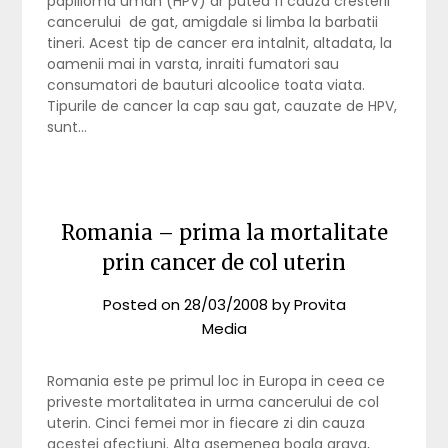
papilloma uman (HPV) ar putea fi cauza cresterii
cancerului de gat, amigdale si limba la barbatii
tineri. Acest tip de cancer era intalnit, altadata, la
oamenii mai in varsta, inraiti fumatori sau
consumatori de bauturi alcoolice toata viata.
Tipurile de cancer la cap sau gat, cauzate de HPV,
sunt…
Romania – prima la mortalitate
prin cancer de col uterin
Posted on
28/03/2008
by
Provita
Media
Romania este pe primul loc in Europa in ceea ce
priveste mortalitatea in urma cancerului de col
uterin. Cinci femei mor in fiecare zi din cauza
acestei afectiuni. Alta asemenea boala grava,