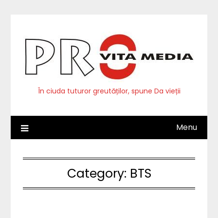
Skip
to
content
În ciuda tuturor greutăților, spune Da vieții
Menu
Category:
BTS