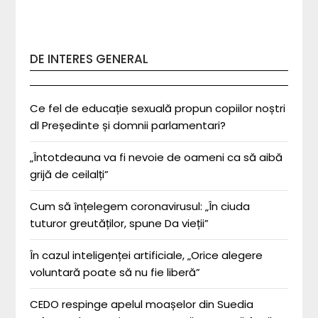
DE INTERES GENERAL
Ce fel de educație sexuală propun copiilor noștri
dl Președinte și domnii parlamentari?
„Întotdeauna va fi nevoie de oameni ca să aibă
grijă de ceilalți”
Cum să înțelegem coronavirusul: „În ciuda
tuturor greutăților, spune Da vieții”
În cazul inteligenței artificiale, „Orice alegere
voluntară poate să nu fie liberă”
CEDO respinge apelul moașelor din Suedia