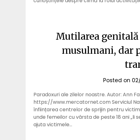
cunoștințele despre climă la rolul activită
Mutilarea genitală 
musulmani, dar p
tra
Posted on
02
Paradoxuri ale zilelor noastre. Autor: Ann F
https://www.mercatornet.com Serviciul Naț
înființarea centrelor de sprijin pentru victi
unde femeilor cu vârsta de peste 18 ani „li se 
ajuta victimele…