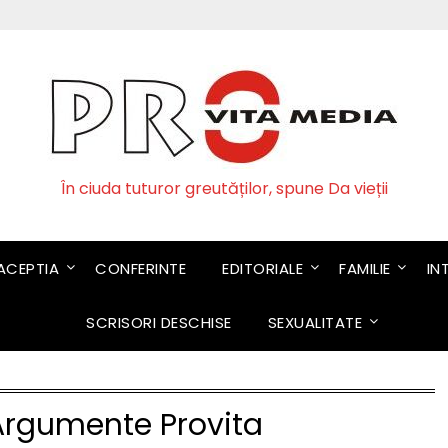
În ciuda tuturor greutăților, spune Da vieții
CEPTIA
CONFERINTE
EDITORIALE
FAMILIE
IN
SCRISORI DESCHISE
SEXUALITATE
Argumente Provita