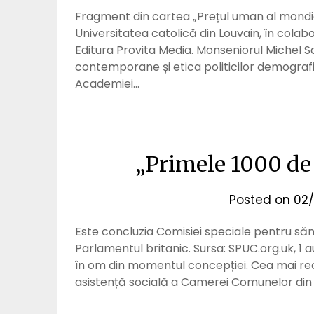
Fragment din cartea „Prețul uman al mondial
Universitatea catolică din Louvain, în colab
Editura Provita Media. Monseniorul Michel Sc
contemporane și etica politicilor demografi
Academiei…
„Primele 1000 de z
Posted on
02/
Este concluzia Comisiei speciale pentru să
Parlamentul britanic. Sursa: SPUC.org.uk, 1 
în om din momentul concepției. Cea mai re
asistență socială a Camerei Comunelor din Pa