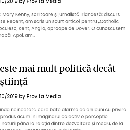
/10/2019
by
Provita Media
 Mary Kenny, scriitoare și jurnalistă irlandeză; discurs
tute Recent, am scris un scurt articol pentru „Catholic
 locuiesc, Kent, Anglia, aproape de Dover. O cunoscusem
arabă. Apoi, am…
este mai mult politică decât
știință
/10/2019
by
Provita Media
nda neîncetată care bate alarma de ani buni cu privire
a produs acum în imaginarul colectiv o percepție
 naturii până la relația dintre dezvoltare și mediu, de la