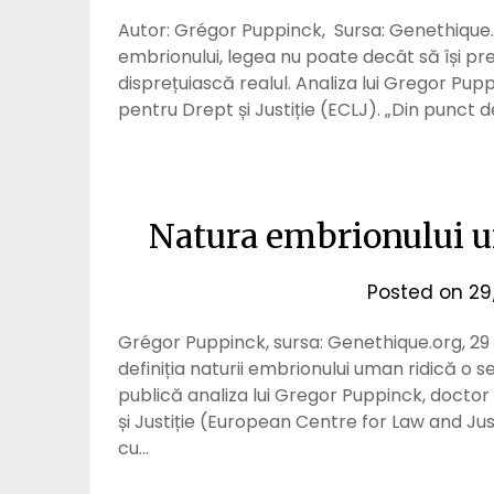
Autor: Grégor Puppinck, Sursa: Genethique.o
embrionului, legea nu poate decât să își pre
disprețuiască realul. Analiza lui Gregor Pup
pentru Drept și Justiție (ECLJ). „Din punct 
Natura embrionului um
Posted on
29
Grégor Puppinck, sursa: Genethique.org, 29 n
definiția naturii embrionului uman ridică o 
publică analiza lui Gregor Puppinck, doctor
și Justiție (European Centre for Law and Jus
cu…