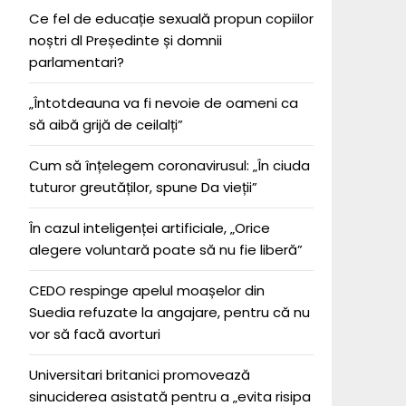
Ce fel de educație sexuală propun copiilor
noștri dl Președinte și domnii
parlamentari?
„Întotdeauna va fi nevoie de oameni ca
să aibă grijă de ceilalți”
Cum să înțelegem coronavirusul: „În ciuda
tuturor greutăților, spune Da vieții”
În cazul inteligenței artificiale, „Orice
alegere voluntară poate să nu fie liberă”
CEDO respinge apelul moașelor din
Suedia refuzate la angajare, pentru că nu
vor să facă avorturi
Universitari britanici promovează
sinuciderea asistată pentru a „evita risipa