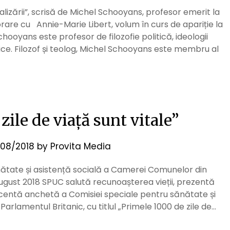
izării”, scrisă de Michel Schooyans, profesor emerit la
orare cu Annie-Marie Libert, volum în curs de apariție la
hooyans este profesor de filozofie politică, ideologii
ce. Filozof și teolog, Michel Schooyans este membru al
ile de viață sunt vitale”
08/2018
by
Provita Media
nătate și asistență socială a Camerei Comunelor din
august 2018 SPUC salută recunoașterea vieții, prezentă
centă anchetă a Comisiei speciale pentru sănătate și
rlamentul Britanic, cu titlul „Primele 1000 de zile de…