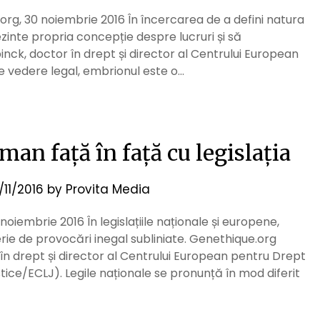
rg, 30 noiembrie 2016 În încercarea de a defini natura
zinte propria concepție despre lucruri și să
pinck, doctor în drept și director al Centrului European
de vedere legal, embrionul este o…
an față în față cu legislația
/11/2016
by
Provita Media
oiembrie 2016 În legislațiile naționale și europene,
serie de provocări inegal subliniate. Genethique.org
 în drept și director al Centrului European pentru Drept
tice/ECLJ). Legile naționale se pronunță în mod diferit