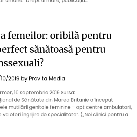
ților umane. Drept urmare, publicația…
a femeilor: oribilă pentru
erfect sănătoasă pentru
nssexuali?
/10/2019
by
Provita Media
armer, 16 septembrie 2019 Sursa:
ional de Sănătate din Marea Britanie a început
mele mutilării genitale feminine – opt centre ambulatorii,
va oferi îngrijire de specialitate”. („Noi clinici pentru a