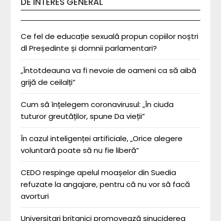
DE INTERES GENERAL
Ce fel de educație sexuală propun copiilor noștri
dl Președinte și domnii parlamentari?
„Întotdeauna va fi nevoie de oameni ca să aibă
grijă de ceilalți”
Cum să înțelegem coronavirusul: „În ciuda
tuturor greutăților, spune Da vieții”
În cazul inteligenței artificiale, „Orice alegere
voluntară poate să nu fie liberă”
CEDO respinge apelul moașelor din Suedia
refuzate la angajare, pentru că nu vor să facă
avorturi
Universitari britanici promovează sinuciderea