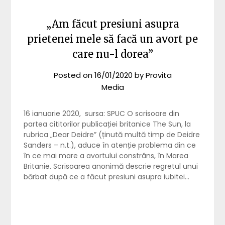
„Am făcut presiuni asupra
prietenei mele să facă un avort pe
care nu-l dorea”
Posted on
16/01/2020
by
Provita
Media
16 ianuarie 2020, sursa: SPUC O scrisoare din
partea cititorilor publicației britanice The Sun, la
rubrica „Dear Deidre” (ținută multă timp de Deidre
Sanders – n.t.), aduce în atenție problema din ce
în ce mai mare a avortului constrâns, în Marea
Britanie. Scrisoarea anonimă descrie regretul unui
bărbat după ce a făcut presiuni asupra iubitei…