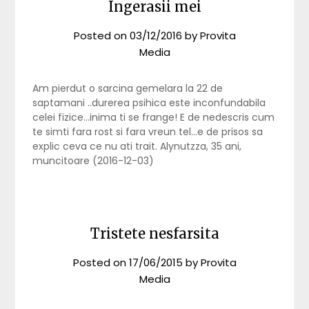
Ingerasii mei
Posted on
03/12/2016
by
Provita
Media
Am pierdut o sarcina gemelara la 22 de
saptamani ..durerea psihica este inconfundabila
celei fizice…inima ti se frange! E de nedescris cum
te simti fara rost si fara vreun tel…e de prisos sa
explic ceva ce nu ati trait. Alynutzza, 35 ani,
muncitoare (2016-12-03)
Tristete nesfarsita
Posted on
17/06/2015
by
Provita
Media