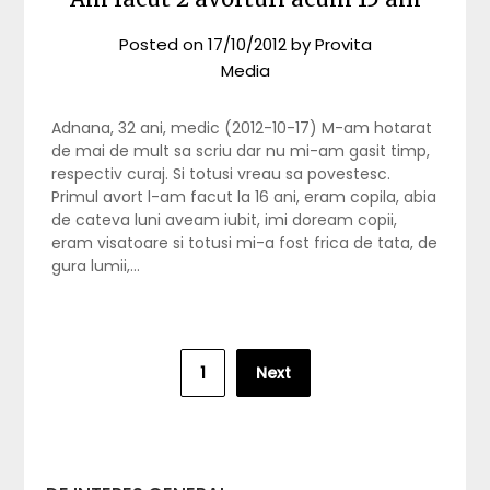
Posted on
17/10/2012
by
Provita
Media
Adnana, 32 ani, medic (2012-10-17) M-am hotarat
de mai de mult sa scriu dar nu mi-am gasit timp,
respectiv curaj. Si totusi vreau sa povestesc.
Primul avort l-am facut la 16 ani, eram copila, abia
de cateva luni aveam iubit, imi doream copii,
eram visatoare si totusi mi-a fost frica de tata, de
gura lumii,…
Posts
1
Next
pagination