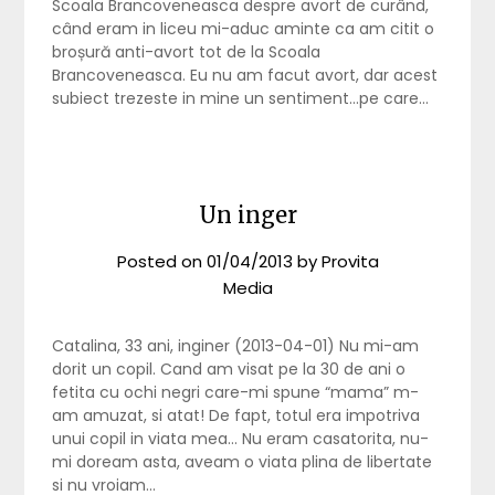
Scoala Brancoveneasca despre avort de curând,
când eram in liceu mi-aduc aminte ca am citit o
broșură anti-avort tot de la Scoala
Brancoveneasca. Eu nu am facut avort, dar acest
subiect trezeste in mine un sentiment…pe care…
Un inger
Posted on
01/04/2013
by
Provita
Media
Catalina, 33 ani, inginer (2013-04-01) Nu mi-am
dorit un copil. Cand am visat pe la 30 de ani o
fetita cu ochi negri care-mi spune “mama” m-
am amuzat, si atat! De fapt, totul era impotriva
unui copil in viata mea… Nu eram casatorita, nu-
mi doream asta, aveam o viata plina de libertate
si nu vroiam…