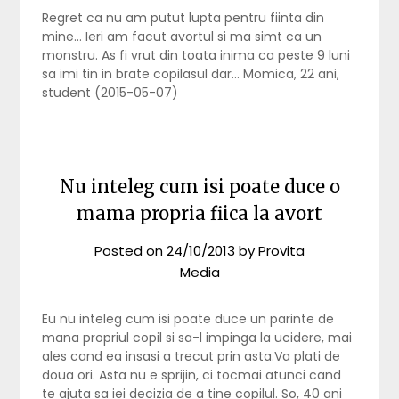
Regret ca nu am putut lupta pentru fiinta din
mine… Ieri am facut avortul si ma simt ca un
monstru. As fi vrut din toata inima ca peste 9 luni
sa imi tin in brate copilasul dar… Momica, 22 ani,
student (2015-05-07)
Nu inteleg cum isi poate duce o
mama propria fiica la avort
Posted on
24/10/2013
by
Provita
Media
Eu nu inteleg cum isi poate duce un parinte de
mana propriul copil si sa-l impinga la ucidere, mai
ales cand ea insasi a trecut prin asta.Va plati de
doua ori. Asta nu e sprijin, ci tocmai atunci cand
te ajuta sa iei decizia de a tine copilul. So, 40 ani