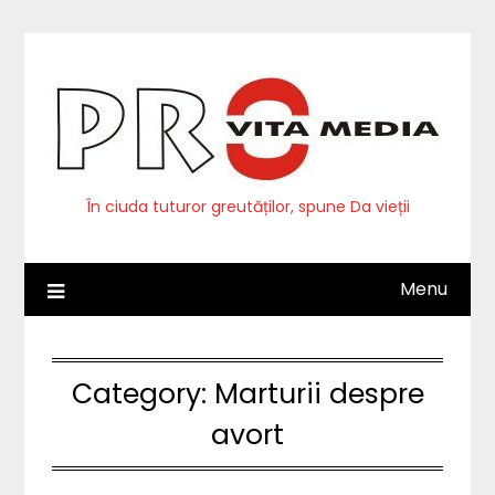
Skip
to
content
În ciuda tuturor greutăților, spune Da vieții
Menu
Category:
Marturii despre
avort