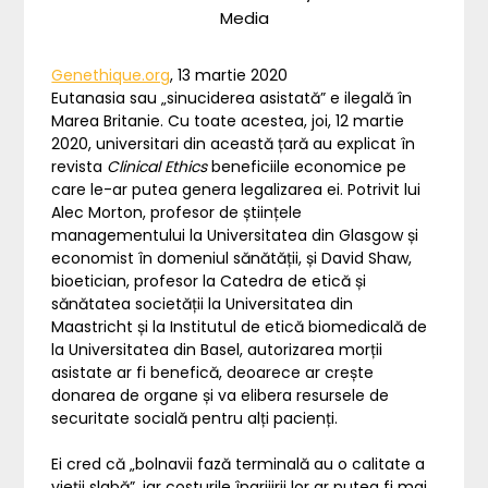
Media
Genethique.org
, 13 martie 2020
Eutanasia sau „sinuciderea asistată” e ilegală în
Marea Britanie. Cu toate acestea, joi, 12 martie
2020, universitari din această țară au explicat în
revista
Clinical Ethics
beneficiile economice pe
care le-ar putea genera legalizarea ei. Potrivit lui
Alec Morton, profesor de științele
managementului la Universitatea din Glasgow și
economist în domeniul sănătății, și David Shaw,
bioetician, profesor la Catedra de etică și
sănătatea societății la Universitatea din
Maastricht și la Institutul de etică biomedicală de
la Universitatea din Basel, autorizarea morții
asistate ar fi benefică, deoarece ar crește
donarea de organe și va elibera resursele de
securitate socială pentru alți pacienți.
Ei cred că „bolnavii fază terminală au o calitate a
vieții slabă”, iar costurile îngrijirii lor ar putea fi mai