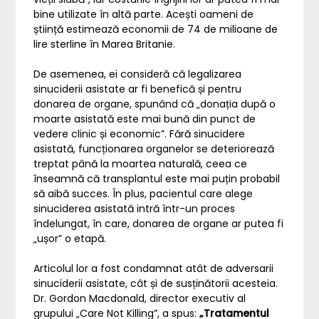
bine utilizate în altă parte. Acești oameni de
știință estimează economii de 74 de milioane de
lire sterline în Marea Britanie.
De asemenea, ei consideră că legalizarea
sinuciderii asistate ar fi benefică și pentru
donarea de organe, spunând că „donația după o
moarte asistată este mai bună din punct de
vedere clinic și economic”. Fără sinucidere
asistată, funcționarea organelor se deteriorează
treptat până la moartea naturală, ceea ce
înseamnă că transplantul este mai puțin probabil
să aibă succes. În plus, pacientul care alege
sinuciderea asistată intră într-un proces
îndelungat, în care, donarea de organe ar putea fi
„ușor” o etapă.
Articolul lor a fost condamnat atât de adversarii
sinuciderii asistate, cât și de susținătorii acesteia.
Dr. Gordon Macdonald, director executiv al
grupului „Care Not Killing”, a spus:
„Tratamentul