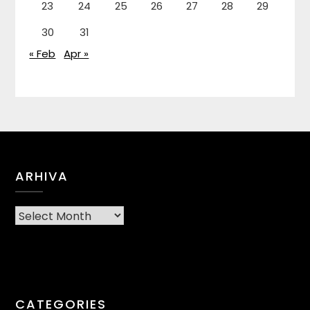
23
24
25
26
27
28
29
30
31
« Feb
Apr »
ARHIVA
Arhiva
CATEGORIES