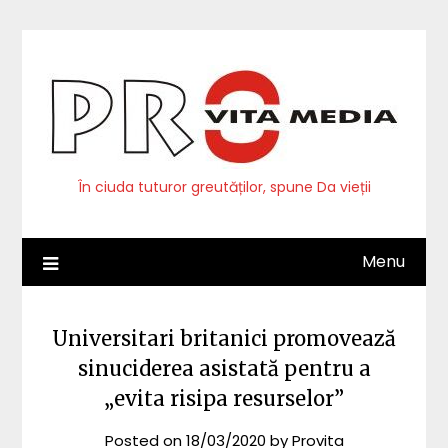
Skip
to
content
În ciuda tuturor greutăților, spune Da vieții
Menu
Universitari britanici promovează
sinuciderea asistată pentru a
„evita risipa resurselor”
Posted on
18/03/2020
by
Provita