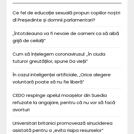
Ce fel de educație sexuală propun copiilor noștri
dl Președinte și domnii parlamentari?
„Întotdeauna va fi nevoie de oameni ca să aibă
grijă de ceilalți”
Cum să înțelegem coronavirusul: „În ciuda
tuturor greutăților, spune Da vieții”
În cazul inteligenței artificiale, „Orice alegere
voluntară poate să nu fie liberă”
CEDO respinge apelul moașelor din Suedia
refuzate la angajare, pentru că nu vor să facă
avorturi
Universitari britanici promovează sinuciderea
asistată pentru a „evita risipa resurselor”