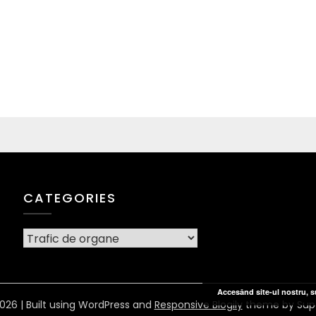
CATEGORIES
CATEGORIES
Accesând site-ul nostru, su
026
| Built using WordPress and
Responsive Blogily
theme by Sup