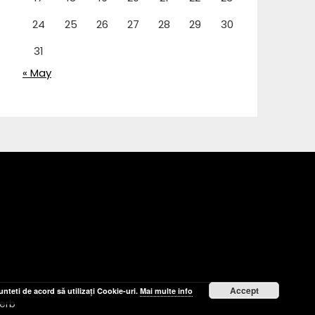
24
25
26
27
28
29
30
31
« May
Accept
nteti de acord să utilizați Cookie-uri.
Mai multe info
erb