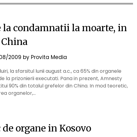
 la condamnatii la moarte, in
China
08/2009
by
Provita Media
ri, la sfarsitul lunii august a.c., ca 65% din organele
de la prizonierii executati. Pana in prezent, Amnesty
tui 90% din totalul grefelor din China. In mod teoretic,
rea organelor,…
ic de organe in Kosovo