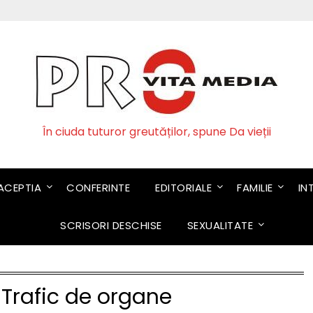
În ciuda tuturor greutăților, spune Da vieții
CEPTIA
CONFERINTE
EDITORIALE
FAMILIE
IN
SCRISORI DESCHISE
SEXUALITATE
:
Trafic de organe