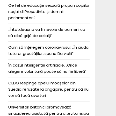
Ce fel de educație sexuală propun copiilor
noștri dl Președinte și domnii
parlamentari?
„Întotdeauna va fi nevoie de oameni ca
să aibă grijă de ceilalți”
Cum să înțelegem coronavirusul: „În ciuda
tuturor greutăților, spune Da vieții”
În cazul inteligenței artificiale, „Orice
alegere voluntară poate să nu fie liberă”
CEDO respinge apelul moașelor din
Suedia refuzate la angajare, pentru că nu
vor să facă avorturi
Universitari britanici promovează
sinuciderea asistată pentru a „evita risipa