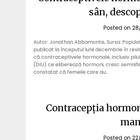
sân, desco
Posted on
28
Autor: Jonathan Abbamonte, Sursa: Populati
publicat la începutul lunii decembrie în re
că contraceptivele hormonale, inclusiv pilul
(DIU) ce eliberează hormoni, cresc semnific
constatat că femeile care au…
Contracepția hormona
mam
Posted on
22