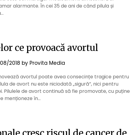
amar alarmante. În cei 35 de ani de când pilula și
u…
elor ce provoacă avortul
08/2018
by
Provita Media
promovează avortul poate avea consecințe tragice pentru
lula de avort nu este niciodată „sigură”, nici pentru
i. Pilulele de avort continuă să fie promovate, cu puține
 se menționeze în…
ale cresc riscul de cancer de