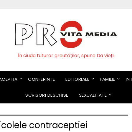
În ciuda tuturor greutăților, spune Da vieții
CEPTIA
CONFERINTE
EDITORIALE
FAMILIE
IN
SCRISORI DESCHISE
SEXUALITATE
icolele contraceptiei