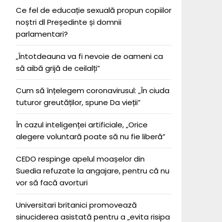
Ce fel de educație sexuală propun copiilor
noștri dl Președinte și domnii
parlamentari?
„Întotdeauna va fi nevoie de oameni ca
să aibă grijă de ceilalți”
Cum să înțelegem coronavirusul: „În ciuda
tuturor greutăților, spune Da vieții”
În cazul inteligenței artificiale, „Orice
alegere voluntară poate să nu fie liberă”
CEDO respinge apelul moașelor din
Suedia refuzate la angajare, pentru că nu
vor să facă avorturi
Universitari britanici promovează
sinuciderea asistată pentru a „evita risipa