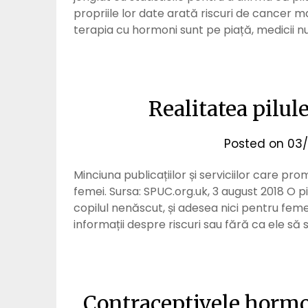
propriile lor date arată riscuri de cancer m
terapia cu hormoni sunt pe piață, medicii n
Realitatea pilul
Posted on
03/
Minciuna publicațiilor și serviciilor care 
femei. Sursa: SPUC.org.uk, 3 august 2018 O pi
copilul nenăscut, și adesea nici pentru feme
informații despre riscuri sau fără ca ele să
Contraceptivele hormon