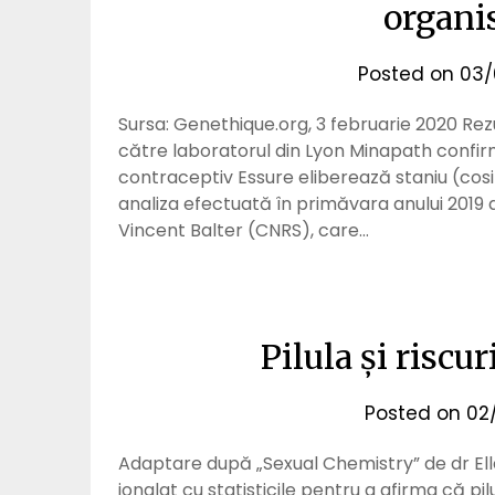
organi
Posted on
03/
Sursa: Genethique.org, 3 februarie 2020 Rez
către laboratorul din Lyon Minapath confirmă
contraceptiv Essure eliberează staniu (cosi
analiza efectuată în primăvara anului 2019
Vincent Balter (CNRS), care…
Pilula și risc
Posted on
02
Adaptare după „Sexual Chemistry” de dr Ell
jonglat cu statisticile pentru a afirma că pi