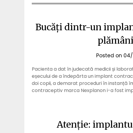
Bucăți dintr-un implan
plămâni
Posted on
04/
Pacienta a dat în judecată medicii și labora
eșecului de a îndepărta un implant contrac
doi copii, a demarat proceduri în instanță îm
contraceptiv marca Nexplanon i-a fost impla
Atenție: implantul