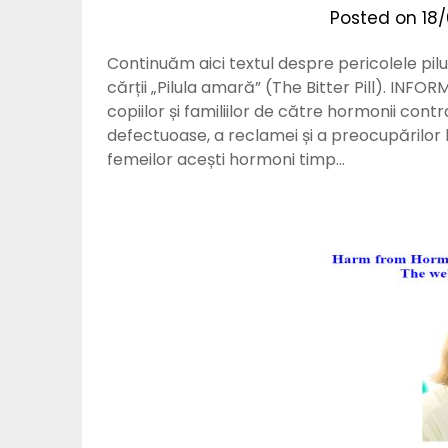
Posted on
18
Continuăm aici textul despre pericolele pilul
cărții „Pilula amară” (The Bitter Pill). INFO
copiilor și familiilor de către hormonii cont
defectuoase, a reclamei și a preocupărilor 
femeilor acești hormoni timp…