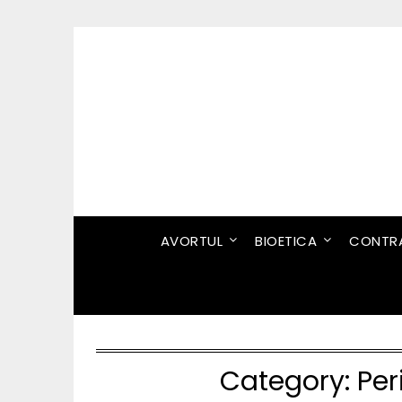
Skip
to
content
AVORTUL
BIOETICA
CONTRA
Category:
Per