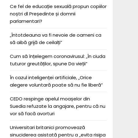
Ce fel de educație sexuală propun copiilor
noștri dl Președinte și domnii
parlamentari?
„Întotdeauna va fi nevoie de oameni ca
să aibă grijă de ceilalți”
Cum să înțelegem coronavirusul: „În ciuda
tuturor greutăților, spune Da vieții”
În cazul inteligenței artificiale, „Orice
alegere voluntară poate să nu fie liberă”
CEDO respinge apelul moașelor din
Suedia refuzate la angajare, pentru că nu
vor să facă avorturi
Universitari britanici promovează
sinuciderea asistată pentru a „evita risipa