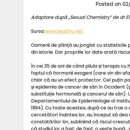
Posted on
02
Adaptare după „
Sexual Chemistry” de dr El
Sursa:
www.healthy.net
Oamenii de știință au jonglat cu statisticil
din istorie. Dar propriile lor date arată ri
În cei 35 de ani de când pilula și terapia c
faptul că hormonii exogeni (care vin din af
chiar că au un efect protector. Cel puțin pa
și epidemia de cancer de sân în Occident (și
substituție hormonală și cancerul de sân). 
Departamentului de Epidemiologie al Instit
1994). Cu toate acestea, după ce au tras o c
cercetători înaintea lor, au început să dea 
constatărilor lor, subliniind că riscul cresc
că studiul lor a fost, de fapt, o veste bun