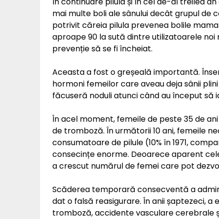
în continuare pilula și în cel de-al treilea 
mai multe boli ale sânului decât grupul de co
potrivit căreia pilula prevenea bolile mama
aproape 90 la sută dintre utilizatoarele noi
prevenție să se fi încheiat.
Aceasta a fost o greșeală importantă. Înse
hormoni femeilor care aveau deja sânii plini
făcuseră noduli atunci când au început să ia
În acel moment, femeile de peste 35 de ani 
de tromboză. În următorii 10 ani, femeile ne
consumatoare de pilule (10% în 1971, compa
consecințe enorme. Deoarece aparent cele m
a crescut numărul de femei care pot dezvol
Scăderea temporară consecventă a administr
dat o falsă reasigurare. În anii șaptezeci, a
tromboză, accidente vasculare cerebrale și