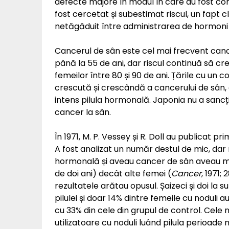
defecte majore în modul în care au fost co
fost cercetat și subestimat riscul, un fapt cl
netăgăduit între administrarea de hormoni f
Cancerul de sân este cel mai frecvent cance
până la 55 de ani, dar riscul continuă să cr
femeilor între 80 și 90 de ani. Țările cu un 
crescută și crescândă a cancerului de sân, 
intens pilula hormonală. Japonia nu a sancț
cancer la sân.
În 1971, M. P. Vessey și R. Doll au publicat pr
A fost analizat un număr destul de mic, dar 
hormonală și aveau cancer de sân aveau mai
de doi ani) decât alte femei (
Cancer
, 1971;
rezultatele arătau opusul. Șaizeci și doi la 
pilulei și doar 14% dintre femeile cu noduli 
cu 33% din cele din grupul de control. Cele 
utilizatoare cu noduli luând pilula perioade m