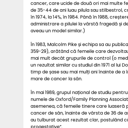
cancer, care ucide de două ori mai multe f
de 35-44 de ani luau pilula sau stilbestrol,
în 1974, la 14%, în 1984. Până în 1988, crește
administrare a pilulei la vârstă fragedă și de
aveau un model similar.)
În 1983, Malcolm Pike și echipa sa au publicat
359-29), arătând că femeile care dezvoltau 
mai mult decât grupurile de control (o medie
un rezultat similar cu studiul din 1971 al lui 
timp de șase sau mai mulți ani înainte de a î
mare de cancer la sân.
În mai 1989, grupul național de studiu pentr
numele de Oxford/Family Planning Associati
asemenea, că femeile tinere care luaseră 
cancer de sân, înainte de vârsta de 36 de an
au tulburat acest rezultat clar, postulând c
progestative”.