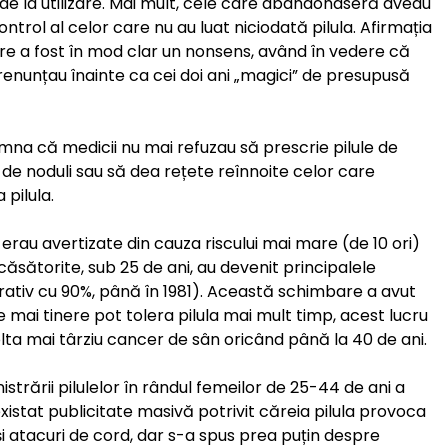
an de la utilizare. Mai mult, cele care abandonaseră aveau
ntrol al celor care nu au luat niciodată pilula. Afirmația
re a fost în mod clar un nonsens, având în vedere că
 renunțau înainte ca cei doi ani „magici” de presupusă
mna că medicii nu mai refuzau să prescrie pilule de
 de noduli sau să dea rețete reînnoite celor care
 pilula.
erau avertizate din cauza riscului mai mare (de 10 ori)
căsătorite, sub 25 de ani, au devenit principalele
rativ cu 90%, până în 1981). Această schimbare a avut
ai tinere pot tolera pilula mai mult timp, acest lucru
ta mai târziu cancer de sân oricând până la 40 de ani.
ării pilulelor în rândul femeilor de 25-44 de ani a
 existat publicitate masivă potrivit căreia pilula provoca
 atacuri de cord, dar s-a spus prea puțin despre