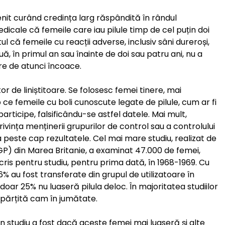
nit curând credința larg răspândită în rândul
edicale că femeile care iau pilule timp de cel puțin doi
 că femeile cu reacții adverse, inclusiv sâni dureroși,
 în primul an sau înainte de doi sau patru ani, nu a
are de atunci încoace.
or de liniștitoare. Se folosesc femei tinere, mai
p ce femeile cu boli cunoscute legate de pilule, cum ar fi
ticipe, falsificându-se astfel datele. Mai mult,
rivința menținerii grupurilor de control sau a controlului
 peste cap rezultatele. Cel mai mare studiu, realizat de
GP) din Marea Britanie, a examinat 47.000 de femei,
scris pentru studiu, pentru prima dată, în 1968-1969. Cu
6% au fost transferate din grupul de utilizatoare în
, doar 25% nu luaseră pilula deloc. În majoritatea studiilor
împărțită cam în jumătate.
n studiu a fost dacă aceste femei mai luaseră și alte