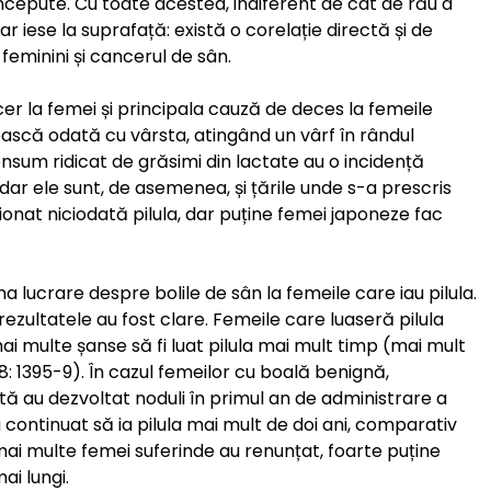
ncepute. Cu toate acestea, indiferent de cât de rău a
ar iese la suprafață: există o corelație directă și de
eminini și cancerul de sân.
r la femei și principala cauză de deces la femeile
ească odată cu vârsta, atingând un vârf în rândul
consum ridicat de grăsimi din lactate au o incidență
dar ele sunt, de asemenea, și țările unde s-a prescris
ionat niciodată pilula, dar puține femei japoneze fac
ima lucrare despre bolile de sân la femeile care iau pilula.
rezultatele au fost clare. Femeile care luaseră pilula
 multe șanse să fi luat pilula mai mult timp (mai mult
 28: 1395-9). În cazul femeilor cu boală benignă,
sută au dezvoltat noduli în primul an de administrare a
au continuat să ia pilula mai mult de doi ani, comparativ
mai multe femei suferinde au renunțat, foarte puține
ai lungi.