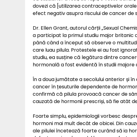
dovezi că [utilizarea contraceptivelor orale] 
efect negativ asupra riscului de cancer de s
Dr. Ellen Grant, autorul cărții „Sexual Chemis
a participat la primul studiu major britanic a
până când a început să observe o multitud
care luau pilula. Protestele ei au fost ignora
studiu, ea susține că legătura dintre cancerul
hormonală a fost evidentă în studii majore d
În a doua jumătate a secolului anterior și î
cancer în țesuturile dependente de hormoni
confirmă că pilula provoacă cancer de sân
cauzată de hormonii prescriși, să fie atât d
Foarte simplu, epidemiologii vorbesc despre
hormoni mai mult decât de obicei. Din cauz
ale pilulei încetează foarte curând să ia ho