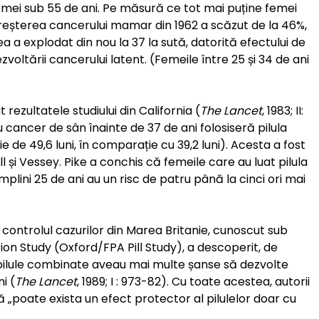
emei sub 55 de ani. Pe măsură ce tot mai puține femei
 creșterea cancerului mamar din 1962 a scăzut de la 46%,
rea a explodat din nou la 37 la sută, datorită efectului de
zvoltării cancerului latent. (Femeile între 25 și 34 de ani
 rezultatele studiului din California (
The Lancet
, 1983; II:
cancer de sân înainte de 37 de ani folosiseră pilula
 de 49,6 luni, în comparație cu 39,2 luni). Acesta a fost
Doll și Vessey. Pike a conchis că femeile care au luat pilula
mplini 25 de ani au un risc de patru până la cinci ori mai
u controlul cazurilor din Marea Britanie, cunoscut sub
on Study (Oxford/FPA Pill Study), a descoperit, de
pilule combinate aveau mai multe șanse să dezvolte
i (
The Lancet
, 1989; I : 973-82). Cu toate acestea, autorii
ă „poate exista un efect protector al pilulelor doar cu