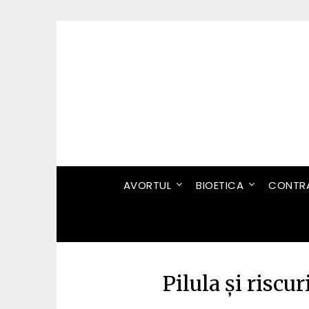
Skip
to
content
AVORTUL
BIOETICA
CONTRA
Pilula și risc