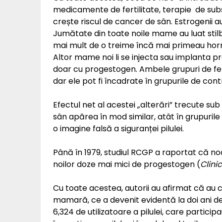
medicamente de fertilitate, terapie de sub
crește riscul de cancer de sân. Estrogenii au 
Jumătate din toate noile mame au luat stilb
mai mult de o treime încă mai primeau horm
Altor mame noi li se injecta sau implanta pr
doar cu progestogen. Ambele grupuri de fem
dar ele pot fi încadrate în grupurile de cont
Efectul net al acestei „alterări” trecute su
sân apărea în mod similar, atât în grupurile d
o imagine falsă a siguranței pilulei.
Până în 1979, studiul RCGP a raportat că no
noilor doze mai mici de progestogen (
Clini
Cu toate acestea, autorii au afirmat că au
mamară, ce a devenit evidentă la doi ani de 
6,324 de utilizatoare a pilulei, care partici