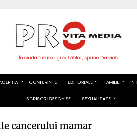
În ciuda tuturor greutăților, spune Da vieții
CEPTIA
CONFERINTE
EDITORIALE
FAMILIE
IN
SCRISORI DESCHISE
SEXUALITATE
urile cancerului mamar