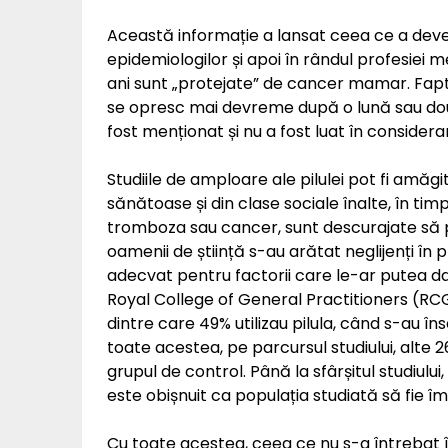
Această informație a lansat ceea ce a deve
epidemiologilor și apoi în rândul profesiei m
ani sunt „protejate” de cancer mamar. Faptul
se opresc mai devreme după o lună sau două,
fost menționat și nu a fost luat în consider
Studiile de amploare ale pilulei pot fi amăgit
sănătoase și din clase sociale înalte, în tim
tromboza sau cancer, sunt descurajate să par
oamenii de știință s-au arătat neglijenți în p
adecvat pentru factorii care le-ar putea da
Royal College of General Practitioners (RC
dintre care 49% utilizau pilula, când s-au în
toate acestea, pe parcursul studiului, alte 2
grupul de control. Până la sfârșitul studiului
este obișnuit ca populația studiată să fie 
Cu toate acestea, ceea ce nu s-a întrebat î