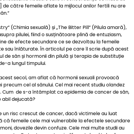
de către femeile aflate la mijlocul anilor fertili nu are
ân.”
try” (Chimia sexuală) și „The Bitter Pill” (Pilula amară),
supra pilulei, fiind o susținătoare plină de entuziasm,
ine de efecte secundare ce se dezvoltau la femeile
te sau înlăturate. În articolul pe care îl scrie după acest
 de sân și hormonii din pilulă și terapia de substituție
e-a lungul timpului.
n acest secol, am aflat că hormonii sexuali provoacă
 precum cel al sânului. Cel mai recent studiu olandez
. Cum de s-a întâmplat ca epidemia de cancer de sân,
e abil dejucată?
 un risc crescut de cancer, dacă victimele au luat
ă că femeile cele mai vulnerabile la efectele secundare
rmoni, dovezile devin confuze. Cele mai multe studii au