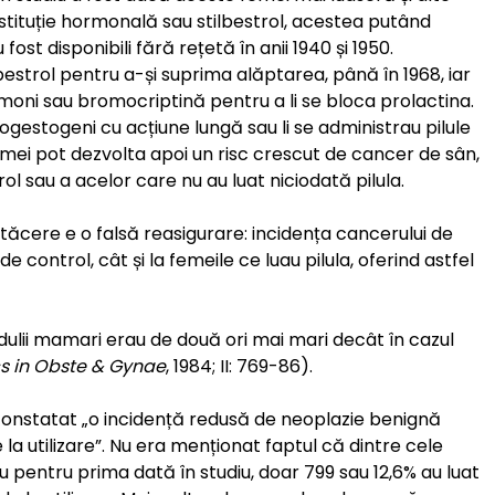
stituție hormonală sau stilbestrol, acestea putând
fost disponibili fără rețetă în anii 1940 și 1950.
estrol pentru a-și suprima alăptarea, până în 1968, iar
oni sau bromocriptină pentru a li se bloca prolactina.
ogestogeni cu acțiune lungă sau li se administrau pilule
ei pot dezvolta apoi un risc crescut de cancer de sân,
rol sau a acelor care nu au luat niciodată pilula.
b tăcere e o falsă reasigurare: incidența cancerului de
e control, cât și la femeile ce luau pilula, oferind astfel
dulii mamari erau de două ori mai mari decât în cazul
cs in Obste & Gynae
, 1984; II: 769-86).
 constatat „o incidență redusă de neoplazie benignă
la utilizare”. Nu era menționat faptul că dintre cele
pau pentru prima dată în studiu, doar 799 sau 12,6% au luat