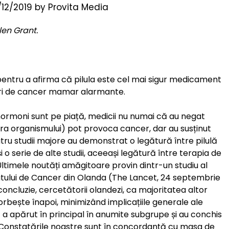
/12/2019
by
Provita Media
len Grant.
e pentru a afirma că pilula este cel mai sigur medicament
scuri de cancer mamar alarmante.
u hormoni sunt pe piață, medicii nu numai că au negat
ara organismului) pot provoca cancer, dar au susținut
tru studii majore au demonstrat o legătură între pilulă
 o serie de alte studii, aceeași legătură între terapia de
Ultimele noutăți amăgitoare provin dintr-un studiu al
utului de Cancer din Olanda (The Lancet, 24 septembrie
oncluzie, cercetătorii olandezi, ca majoritatea altor
orbește înapoi, minimizând implicațiile generale ale
ut a apărut în principal în anumite subgrupe și au conchis
ă: „Constatările noastre sunt în concordanță cu masa de