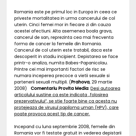
Romania este pe primul loc in Europa in ceea ce
priveste mortalitatea in urma cancerului de col
uterin. Cinci femei mor in fiecare zi din cauza
acestei afectiuni. Alta asemenea boala grava,
cancerul de san, reprezinta cea mai frecventa
forma de cancer la femeile din Romania.
Cancerul de col uterin este tratabil, daca este
descoperit in stadiu incipient. Depistarea se face
printr-o analiza, numita Babes-Papanicolau.
Printre cei mai importanti factori de risc se
numara inceperea precoce a vietii sexuale si
partenerii sexuali multipli. (
Prahova
, 29 martie
2008)
Comentariu Provita Media
:
Desi autoarea
articolului sustine ca este indicata „folosirea
prezervativului”, se stie foarte bine ca acesta nu
protejeaza de virusul papiloma uman (HPV), care
poate provoca acest tip de cancer.
Incepand cu luna septembrie 2008, femeile din
Romania vor fi testate gratuit in vederea depistarii