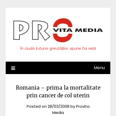
Skip
to
content
În ciuda tuturor greutăților, spune Da vieții
Menu
Romania – prima la mortalitate
prin cancer de col uterin
Posted on
28/03/2008
by
Provita
Media