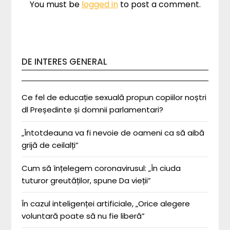
You must be
logged in
to post a comment.
DE INTERES GENERAL
Ce fel de educație sexuală propun copiilor noștri
dl Președinte și domnii parlamentari?
„Întotdeauna va fi nevoie de oameni ca să aibă
grijă de ceilalți”
Cum să înțelegem coronavirusul: „În ciuda
tuturor greutăților, spune Da vieții”
În cazul inteligenței artificiale, „Orice alegere
voluntară poate să nu fie liberă”