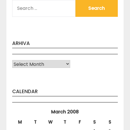
SEARCH
FOR:
ARHIVA
Arhiva
CALENDAR
March 2008
M
T
W
T
F
S
S