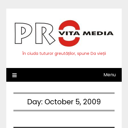
Skip
to
content
În ciuda tuturor greutăților, spune Da vieții
Menu
Day:
October 5, 2009