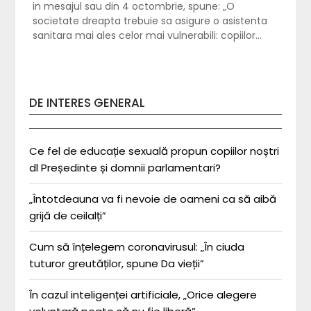
in mesajul sau din 4 octombrie, spune: „O
societate dreapta trebuie sa asigure o asistenta
sanitara mai ales celor mai vulnerabili: copiilor…
DE INTERES GENERAL
Ce fel de educație sexuală propun copiilor noștri
dl Președinte și domnii parlamentari?
„Întotdeauna va fi nevoie de oameni ca să aibă
grijă de ceilalți”
Cum să înțelegem coronavirusul: „În ciuda
tuturor greutăților, spune Da vieții”
În cazul inteligenței artificiale, „Orice alegere