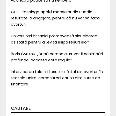
voluntară poate să nu fie liberă”
CEDO respinge apelul moașelor din Suedia
refuzate la angajare, pentru că nu vor să facă
avorturi
Universitari britanici promovează sinuciderea
asistată pentru a „evita risipa resurselor”
Boris Cyrulnik: „După coronavirus, vor fi schimbări
profunde, aceasta este regula”
Interzicerea folosirii țesutului fetal din avorturi în
Statele Unite: cercetătorii caută alte surse de
finanțare
CAUTARE