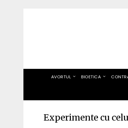
Skip
to
content
AVORTUL
BIOETICA
CONTRA
Experimente cu cel