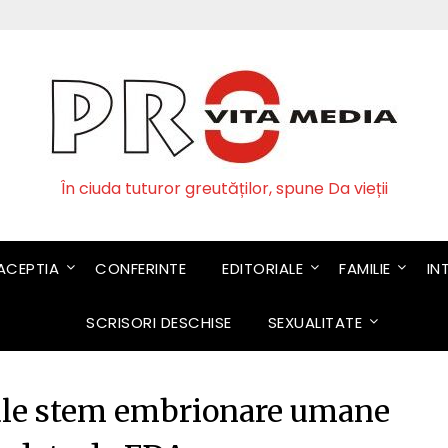
În ciuda tuturor greutăților, spune Da vieții
CEPTIA
CONFERINTE
EDITORIALE
FAMILIE
IN
SCRISORI DESCHISE
SEXUALITATE
ule stem embrionare umane