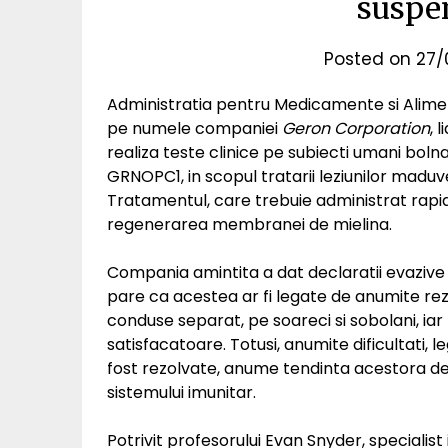
suspe
Posted on
27/
Administratia pentru Medicamente si Alimen
pe numele companiei
Geron Corporation
, 
realiza teste clinice pe subiecti umani bolna
GRNOPC1, in scopul tratarii leziunilor maduve
Tratamentul, care trebuie administrat rapid 
regenerarea membranei de mielina.
Compania amintita a dat declaratii evazive 
pare ca acestea ar fi legate de anumite re
conduse separat, pe soareci si sobolani, iar 
satisfacatoare. Totusi, anumite dificultati,
fost rezolvate, anume tendinta acestora de a
sistemului imunitar.
Potrivit profesorului Evan Snyder, specialist