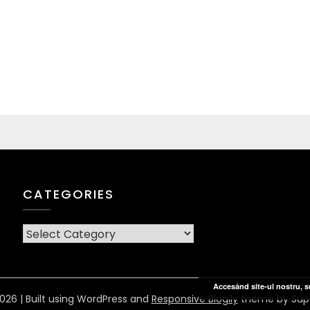
CATEGORIES
CATEGORIES
Accesând site-ul nostru, su
026
| Built using WordPress and
Responsive Blogily
theme by Sup