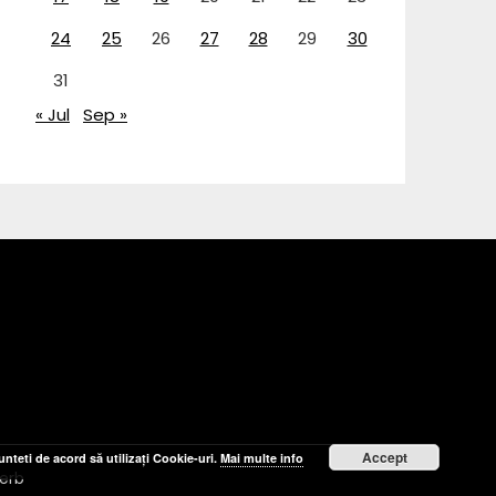
24
25
26
27
28
29
30
31
« Jul
Sep »
Accept
nteti de acord să utilizați Cookie-uri.
Mai multe info
erb