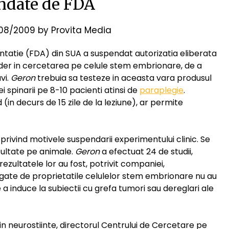
ndate de FDA
08/2009
by
Provita Media
tatie (FDA) din SUA a suspendat autorizatia eliberata
lider in cercetarea pe celule stem embrionare, de a
vi.
Geron
trebuia sa testeze in aceasta vara produsul
i spinarii pe 8-10 pacienti atinsi de
paraplegie
.
(in decurs de 15 zile de la leziune), ar permite
privind motivele suspendarii experimentului clinic. Se
zultate pe animale.
Geron
a efectuat 24 de studii,
rezultatele lor au fost, potrivit companiei,
 legate de proprietatile celulelor stem embrionare nu au
 induce la subiectii cu grefa tumori sau dereglari ale
 in neurostiinte, directorul Centrului de Cercetare pe