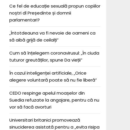
Ce fel de educație sexuală propun copiilor
noștri dl Președinte și domnii
parlamentari?
„Întotdeauna va fi nevoie de oameni ca
să aibă grijă de ceilalți”
Cum să înțelegem coronavirusul: „În ciuda
tuturor greutăților, spune Da vieții”
În cazul inteligenței artificiale, „Orice
alegere voluntară poate să nu fie liberă”
CEDO respinge apelul moașelor din
Suedia refuzate la angajare, pentru că nu
vor să facă avorturi
Universitari britanici promovează
sinuciderea asistată pentru a „evita risipa