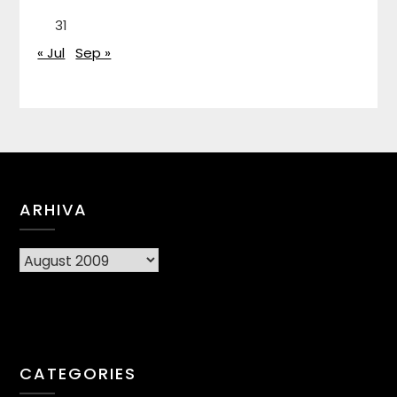
31
« Jul
Sep »
ARHIVA
Arhiva
CATEGORIES