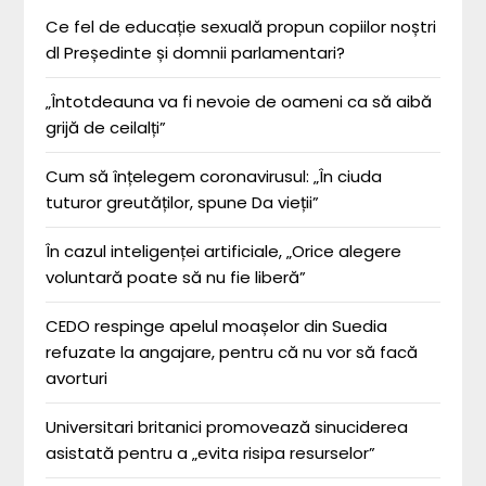
Ce fel de educație sexuală propun copiilor noștri
dl Președinte și domnii parlamentari?
„Întotdeauna va fi nevoie de oameni ca să aibă
grijă de ceilalți”
Cum să înțelegem coronavirusul: „În ciuda
tuturor greutăților, spune Da vieții”
În cazul inteligenței artificiale, „Orice alegere
voluntară poate să nu fie liberă”
CEDO respinge apelul moașelor din Suedia
refuzate la angajare, pentru că nu vor să facă
avorturi
Universitari britanici promovează sinuciderea
asistată pentru a „evita risipa resurselor”