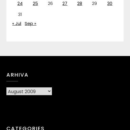
24
25
26
27
28
29
30
31
« Jul
Sep »
ARHIVA
Arhiva
CATEGORIES