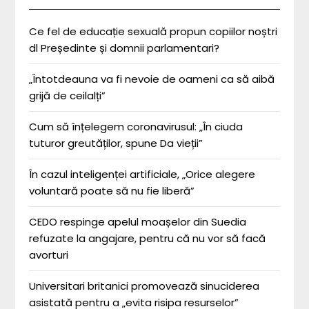
Ce fel de educație sexuală propun copiilor noștri
dl Președinte și domnii parlamentari?
„Întotdeauna va fi nevoie de oameni ca să aibă
grijă de ceilalți”
Cum să înțelegem coronavirusul: „În ciuda
tuturor greutăților, spune Da vieții”
În cazul inteligenței artificiale, „Orice alegere
voluntară poate să nu fie liberă”
CEDO respinge apelul moașelor din Suedia
refuzate la angajare, pentru că nu vor să facă
avorturi
Universitari britanici promovează sinuciderea
asistată pentru a „evita risipa resurselor”