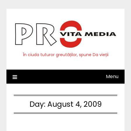
Skip
to
content
În ciuda tuturor greutăților, spune Da vieții
Menu
Day:
August 4, 2009