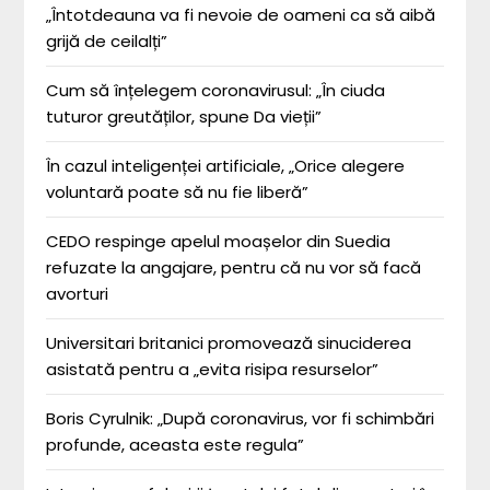
„Întotdeauna va fi nevoie de oameni ca să aibă
grijă de ceilalți”
Cum să înțelegem coronavirusul: „În ciuda
tuturor greutăților, spune Da vieții”
În cazul inteligenței artificiale, „Orice alegere
voluntară poate să nu fie liberă”
CEDO respinge apelul moașelor din Suedia
refuzate la angajare, pentru că nu vor să facă
avorturi
Universitari britanici promovează sinuciderea
asistată pentru a „evita risipa resurselor”
Boris Cyrulnik: „După coronavirus, vor fi schimbări
profunde, aceasta este regula”