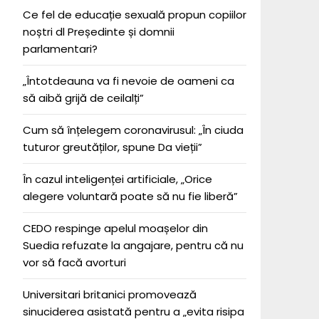
Ce fel de educație sexuală propun copiilor
noștri dl Președinte și domnii
parlamentari?
„Întotdeauna va fi nevoie de oameni ca
să aibă grijă de ceilalți”
Cum să înțelegem coronavirusul: „În ciuda
tuturor greutăților, spune Da vieții”
În cazul inteligenței artificiale, „Orice
alegere voluntară poate să nu fie liberă”
CEDO respinge apelul moașelor din
Suedia refuzate la angajare, pentru că nu
vor să facă avorturi
Universitari britanici promovează
sinuciderea asistată pentru a „evita risipa