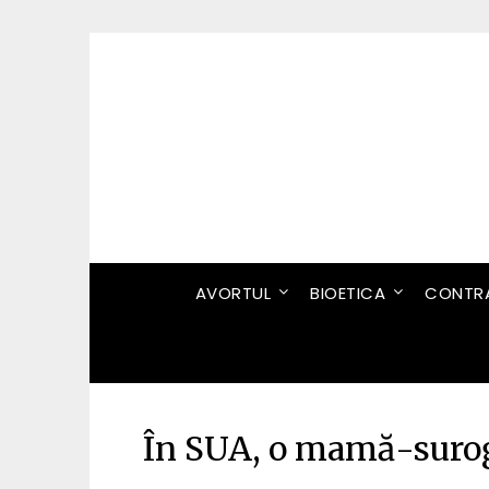
Skip
to
content
AVORTUL
BIOETICA
CONTRA
În SUA, o mamă-suroga