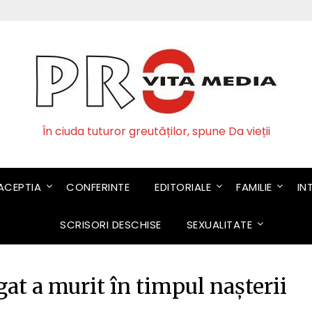
În ciuda tuturor greutăților, spune Da vieții
CEPTIA
CONFERINTE
EDITORIALE
FAMILIE
IN
SCRISORI DESCHISE
SEXUALITATE
t a murit în timpul nașterii