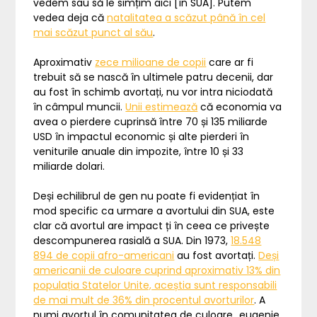
vedem sau să le simțim aici [în SUA]. Putem
vedea deja că
natalitatea a scăzut până în cel
mai scăzut punct al său
.
Aproximativ
zece milioane de copii
care ar fi
trebuit să se nască în ultimele patru decenii, dar
au fost în schimb avortați, nu vor intra niciodată
în câmpul muncii.
Unii estimează
că economia va
avea o pierdere cuprinsă între 70 și 135 miliarde
USD în impactul economic și alte pierderi în
veniturile anuale din impozite, între 10 și 33
miliarde dolari.
Deși echilibrul de gen nu poate fi evidențiat în
mod specific ca urmare a avortului din SUA, este
clar că avortul are impact ți în ceea ce privește
descompunerea rasială a SUA. Din 1973,
18.548
894 de copii afro-americani
au fost avortați.
Deși
americanii de culoare cuprind aproximativ 13% din
populația Statelor Unite, aceștia sunt responsabili
de mai mult de 36% din procentul avorturilor
. A
numi avortul în comunitatea de culoare „eugenie