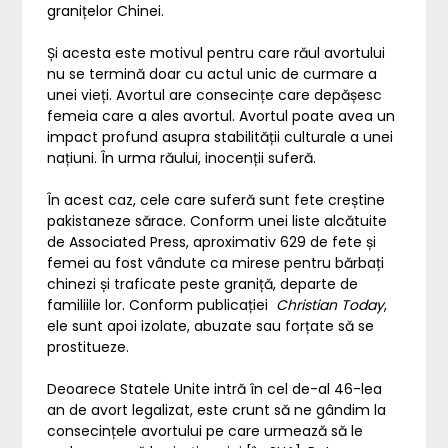
granițelor Chinei.
Și acesta este motivul pentru care răul avortului
nu se termină doar cu actul unic de curmare a
unei vieți. Avortul are consecințe care depășesc
femeia care a ales avortul. Avortul poate avea un
impact profund asupra stabilității culturale a unei
națiuni. În urma răului, inocenții suferă.
În acest caz, cele care suferă sunt fete creștine
pakistaneze sărace. Conform unei liste alcătuite
de Associated Press, aproximativ 629 de fete și
femei au fost vândute ca mirese pentru bărbați
chinezi și traficate peste graniță, departe de
familiile lor. Conform publicației
Christian Today
,
ele sunt apoi izolate, abuzate sau forțate să se
prostitueze.
Deoarece Statele Unite intră în cel de-al 46-lea
an de avort legalizat, este crunt să ne gândim la
consecințele avortului pe care urmează să le