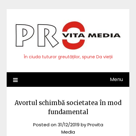
Skip
to
content
În ciuda tuturor greutăților, spune Da vieții
Menu
Avortul schimbă societatea în mod
fundamental
Posted on
31/12/2019
by
Provita
Media