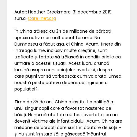
Autor: Heather Creekmore. 31 decembrie 2019,
sursa:
Care-net.org
În China trăiesc cu 34 de milioane de bărbați
aproximativ mai mult decât femeile. Nu
Dumnezeu a făcut așa, ci China. Acum, tinere din
întreaga lume, inclusiv multe creștine, sunt
traficate și forțate să trăiască în condiții oribile ca
urmare a acestei situații. Acest lucru aruncă
lumină asupra consecințelor avortului, despre
care puțini vor să vorbească: cum va arăta lumea
noastră peste câteva decenii de inginerie a
populației?
Timp de 35 de ani, China a instituit o politică a
unui singur copil care a favorizat nașterea de
băieți. Nenumărate fete au fost avortate sau au
devenit victime ale infanticidului. Acum, China are
milioane de bărbați care sunt în căutare de soții –
și nu sunt în stare să le găsească înăuntrul