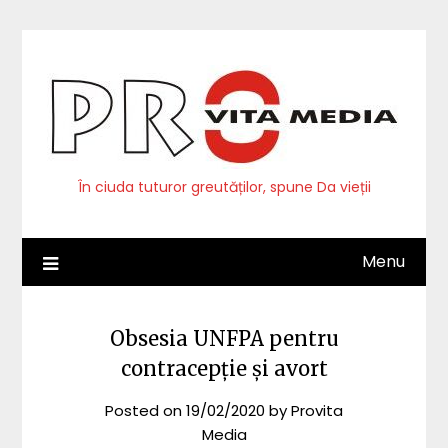
Skip
to
content
În ciuda tuturor greutăților, spune Da vieții
Menu
Obsesia UNFPA pentru
contracepție și avort
Posted on
19/02/2020
by
Provita
Media