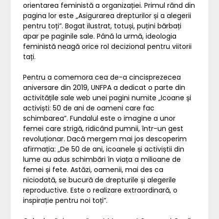
orientarea feministă a organizației. Primul rând din
pagina lor este „Asigurarea drepturilor și a alegerii
pentru toți”. Bogat ilustrat, totuși, puțini bărbați
apar pe paginile sale. Până la urmă, ideologia
feministă neagă orice rol decizional pentru viitorii
tați.
Pentru a comemora cea de-a cincisprezecea
aniversare din 2019, UNFPA a dedicat o parte din
activitățile sale web unei pagini numite „Icoane și
activiști: 50 de ani de oameni care fac
schimbarea”. Fundalul este o imagine a unor
femei care strigă, ridicând pumnii, într-un gest
revoluționar. Dacă mergem mai jos descoperim
afirmația: „De 50 de ani, icoanele și activiștii din
lume au adus schimbări în viața a milioane de
femei și fete. Astăzi, oamenii, mai des ca
niciodată, se bucură de drepturile și alegerile
reproductive. Este o realizare extraordinară, o
inspirație pentru noi toți”.