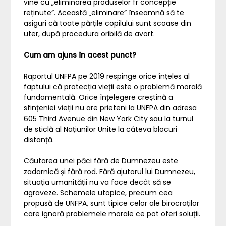
vine cu „eliminarea produselor fr concepție
reținute”. Această „eliminare” înseamnă să te
asiguri că toate părțile copilului sunt scoase din
uter, după procedura oribilă de avort.
Cum am ajuns în acest punct?
Raportul UNFPA pe 2019 respinge orice înțeles al
faptului că protecția vieții este o problemă morală
fundamentală. Orice înțelegere creștină a
sfințeniei vieții nu are prieteni la UNFPA din adresa
605 Third Avenue din New York City sau la turnul
de sticlă al Națiunilor Unite la câteva blocuri
distanță.
Căutarea unei păci fără de Dumnezeu este
zadarnică și fără rod. Fără ajutorul lui Dumnezeu,
situația umanității nu va face decât să se
agraveze. Schemele utopice, precum cea
propusă de UNFPA, sunt tipice celor ale birocraților
care ignoră problemele morale ce pot oferi soluții.