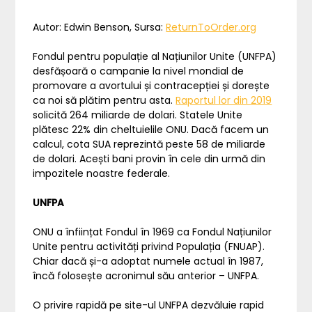
Autor: Edwin Benson, Sursa:
ReturnToOrder.org
Fondul pentru populație al Națiunilor Unite (UNFPA)
desfășoară o campanie la nivel mondial de
promovare a avortului și contracepției și dorește
ca noi să plătim pentru asta.
Raportul lor din 2019
solicită 264 miliarde de dolari. Statele Unite
plătesc 22% din cheltuielile ONU. Dacă facem un
calcul, cota SUA reprezintă peste 58 de miliarde
de dolari. Acești bani provin în cele din urmă din
impozitele noastre federale.
UNFPA
ONU a înființat Fondul în 1969 ca Fondul Națiunilor
Unite pentru activități privind Populația (FNUAP).
Chiar dacă și-a adoptat numele actual în 1987,
încă folosește acronimul său anterior – UNFPA.
O privire rapidă pe site-ul UNFPA dezvăluie rapid