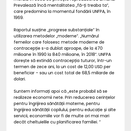
Prevalează încă mentalitatea „fă-ți treaba ta”,
care predomina la momentul fondării UNFPA, în
1969.
Raportul susține „progrese substanțiale” în
utilizarea metodelor „moderne”. „Numărul
femeilor care folosesc metode moderne de
contracepție s-a dublat aproape, de la 470
milioane în 1990 la 840 milioane, în 2018”. UNFPA
dorește să extindă contracepția tuturor, într-un
termen de zece ani, la un cost de 12,00 USD per
beneficiar – sau un cost total de 68,5 miliarde de
dolari.
Suntem informați apoi că „este probabil să se
realizeze economii nete. Prin reducerea cerințelor
pentru îngrijirea sănătății materne, pentru
îngrijirea sănătății copilului, pentru educație și alte
servicii, economiile vor fi de multe ori mai mari
decât cheltuielile cu planificarea familiei. ”