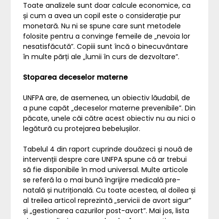
Toate analizele sunt doar calcule economice, ca
și cum a avea un copil este o considerație pur
monetară. Nu ni se spune care sunt metodele
folosite pentru a convinge femeile de „nevoia lor
nesatisfăcută”. Copiii sunt încă o binecuvântare
în multe părți ale „lumii în curs de dezvoltare”.
Stoparea deceselor materne
UNFPA are, de asemenea, un obiectiv lăudabil, de
a pune capăt „deceselor materne prevenibile”. Din
păcate, unele căi către acest obiectiv nu au nici o
legătură cu protejarea bebelușilor.
Tabelul 4 din raport cuprinde douăzeci și nouă de
intervenții despre care UNFPA spune că ar trebui
să fie disponibile în mod universal. Multe articole
se referă la o mai bună îngrijire medicală pre-
natală și nutrițională. Cu toate acestea, al doilea și
al treilea articol reprezintă „servicii de avort sigur”
și „gestionarea cazurilor post-avort”. Mai jos, lista