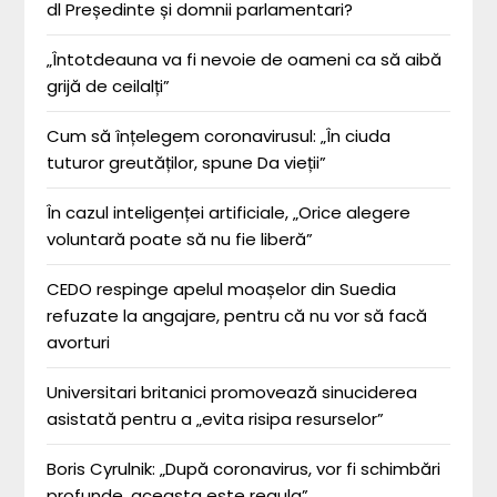
dl Președinte și domnii parlamentari?
„Întotdeauna va fi nevoie de oameni ca să aibă
grijă de ceilalți”
Cum să înțelegem coronavirusul: „În ciuda
tuturor greutăților, spune Da vieții”
În cazul inteligenței artificiale, „Orice alegere
voluntară poate să nu fie liberă”
CEDO respinge apelul moașelor din Suedia
refuzate la angajare, pentru că nu vor să facă
avorturi
Universitari britanici promovează sinuciderea
asistată pentru a „evita risipa resurselor”
Boris Cyrulnik: „După coronavirus, vor fi schimbări
profunde, aceasta este regula”