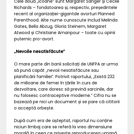
Cele două „icoane” sunt Margaret Sanger și Cecile
Richards – fondatoarea și, respectiv, președintele
recent al organizației-gigantde avorturi Planned
Parenthood. Alte nume cunoscute includ Melinda
Gates, Bella Abzug, Gloria Steinem, Margaret
Atwood și Christiane Amanpour – toate cu opinii
puternic pro-avort.
„Nevoile nesatisfăcute”
O mare parte din banii solicitați de UNFPA ar urma
să pună capăt „nevoii nesatisfăcute sau
planificării familiei”. Potrivit raportului, „Există 232
de milioane de femei în țările în curs de
dezvoltare, care doresc să prevină sarcinile, dar
nu folosesc contraceptive moderne.” Cifra nu se
bazează pe nici un document și se pare că cititorii
o acceptă orbește.
După cum era de așteptat, raportul nu conține
niciun limbaj care se referă la vreo dimensiune
morală în ceea ce privește reproducerea umană.