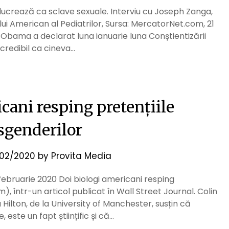
te lucrează ca sclave sexuale. Interviu cu Joseph Zanga,
lui American al Pediatrilor, Sursa: MercatorNet.com, 21
 Obama a declarat luna ianuarie luna Conștientizării
incredibil ca cineva…
cani resping pretențiile
sgenderilor
02/2020
by
Provita Media
februarie 2020 Doi biologi americani resping
m), într-un articol publicat în Wall Street Journal. Colin
 Hilton, de la University of Manchester, susțin că
 este un fapt științific și că…