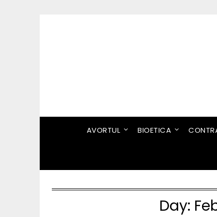
Skip
to
content
AVORTUL
BIOETICA
CONTRA
Day:
Feb