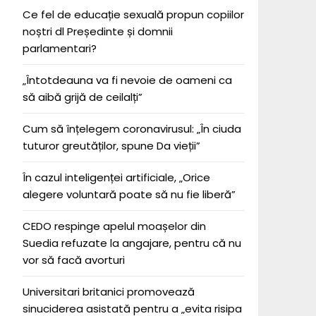
Ce fel de educație sexuală propun copiilor
noștri dl Președinte și domnii
parlamentari?
„Întotdeauna va fi nevoie de oameni ca
să aibă grijă de ceilalți”
Cum să înțelegem coronavirusul: „În ciuda
tuturor greutăților, spune Da vieții”
În cazul inteligenței artificiale, „Orice
alegere voluntară poate să nu fie liberă”
CEDO respinge apelul moașelor din
Suedia refuzate la angajare, pentru că nu
vor să facă avorturi
Universitari britanici promovează
sinuciderea asistată pentru a „evita risipa