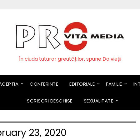
În ciuda tuturor greutăților, spune Da vieții
CEPTIA
CONFERINTE
EDITORIALE
FAMILIE
IN
SCRISORI DESCHISE
SEXUALITATE
ruary 23, 2020