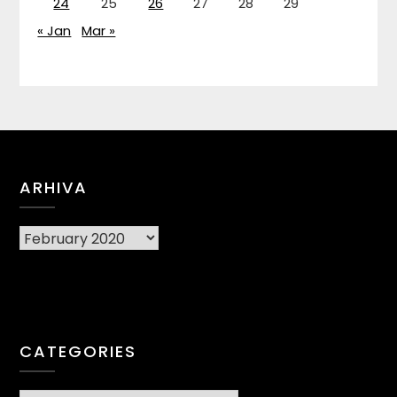
24
25
26
27
28
29
« Jan
Mar »
ARHIVA
Arhiva
CATEGORIES