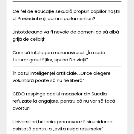
Ce fel de educație sexuală propun copiilor noștri
dl Președinte și domnii parlamentari?
„Întotdeauna va fi nevoie de oameni ca să aibă
grijă de ceilalți”
Cum să înțelegem coronavirusul: „În ciuda
tuturor greutăților, spune Da vieții”
În cazul inteligenței artificiale, „Orice alegere
voluntară poate să nu fie liberă”
CEDO respinge apelul moașelor din Suedia
refuzate la angajare, pentru că nu vor să facă
avorturi
Universitari britanici promovează sinuciderea
asistată pentru a „evita risipa resurselor”