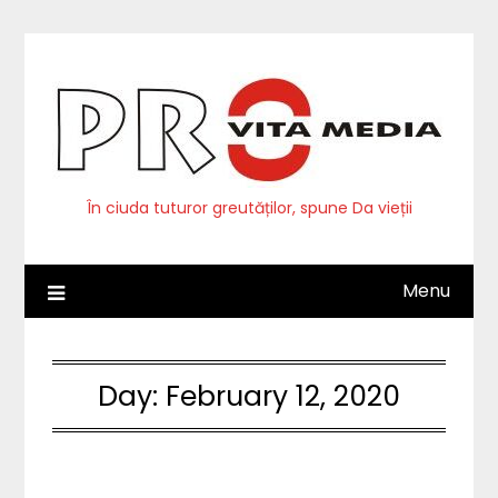
Skip
to
content
În ciuda tuturor greutăților, spune Da vieții
Menu
Day:
February 12, 2020