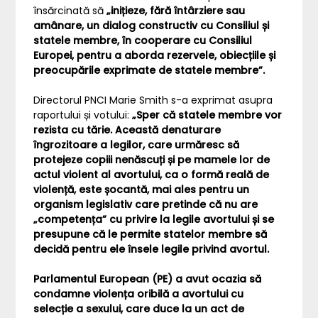
însărcinată să
„inițieze, fără întârziere sau
amânare, un dialog constructiv cu Consiliul și
statele membre, în cooperare cu Consiliul
Europei, pentru a aborda rezervele, obiecțiile și
preocupările exprimate de statele membre”.
Directorul PNCI Marie Smith s-a exprimat asupra
raportului și votului:
„Sper că statele membre vor
rezista cu tărie. Această denaturare
îngrozitoare a legilor, care urmăresc să
protejeze copiii nenăscuți și pe mamele lor de
actul violent al avortului, ca o formă reală de
violență, este șocantă, mai ales pentru un
organism legislativ care pretinde că nu are
„competența” cu privire la legile avortului și se
presupune că le permite statelor membre să
decidă pentru ele însele legile privind avortul.
Parlamentul European (PE) a avut ocazia să
condamne violența oribilă a avortului cu
selecție a sexului, care duce la un act de