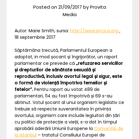
Posted on
21/09/2017
by
Provita
Media
Autor: Marie Smith, sursa:
http://www.pncius.org
,
18 septembrie 2017
Săptămâna trecută, Parlamentul European a
adoptat, in mod șocant și îngrijorător, un raport
parlamentar ce prevede că
„refuzarea serviciilor
și drepturilor de sănătate
sexuală și
reproductivă, inclusiv avortul legal și sigur, este
o formă de violență împotriva femeilor și
fetelor”.
Pentru raport au votat 489 de
parlamentari, 114 au fost împotrivă și 69 s-au
abtinut. Votul șocant al unui organism legislativ ce
trebuie să respecte suveranitatea în privința
avortului, organism care include legiuitori din țări
cu politici de protecție a vieții, s-a dat în timpul
aprobării aderării Uniunii Europene la
Convenția de
la Istanbul
– tratatul Consiliului Europei de