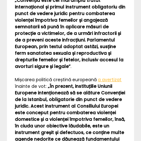
„Convenția este cel mai amplu tratat
internațional și primul instrument obligatoriu din
punct de vedere juridic pentru combaterea
violenței împotriva femeilor și angajează
semnatarii să pună în aplicare măsuri de
protecție a victimelor, de a urmări infractorii și
de a preveni aceste infracțiuni. Parlamentul
European, prin textul adoptat astăzi, susține
ferm sanatatea sexuala și reproductiva și
drepturile femeilor și fetelor, inclusiv accesul la
avorturi sigure și legale”
.
Mișcarea politică creștină europeană
a avertizat
înainte de vot:
„În prezent, instituțiile Uniunii
Europene intenționează să se alăture Convenției
de la Istanbul, obligatorie din punct de vedere
juridic. Acest instrument al Consiliului Europei
este conceput pentru combaterea violenței
domestice și a violenței împotriva femeilor, însă,
în ciuda unor obiective lăudabile, este un
instrument greșit și defectuos, ce conține multe
agende nedorite ce dăunează fundamentului