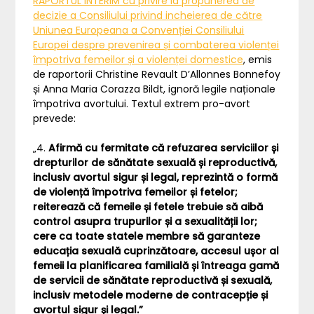
RAPORTUL INTERIM cu privire la propunerea de
decizie a Consiliului privind incheierea de către
Uniunea Europeana a Convenției Consiliului
Europei despre prevenirea și combaterea violenței
împotriva femeilor și a violenței domestice
, emis
de raportorii Christine Revault D’Allonnes Bonnefoy
și Anna Maria Corazza Bildt, ignoră legile naționale
împotriva avortului. Textul extrem pro-avort
prevede:
„4.
Afirmă cu fermitate că refuzarea serviciilor și
drepturilor de sănătate sexuală și reproductivă,
inclusiv avortul sigur și legal, reprezintă o formă
de violență împotriva femeilor și fetelor;
reiterează că femeile și fetele trebuie să aibă
control asupra trupurilor și a sexualității lor;
cere ca toate statele membre să garanteze
educația sexuală cuprinzătoare,
accesul ușor al
femeii la planificarea familială și întreaga gamă
de servicii de sănătate reproductivă și sexuală,
inclusiv metodele moderne de contracepție și
avortul sigur și legal.”