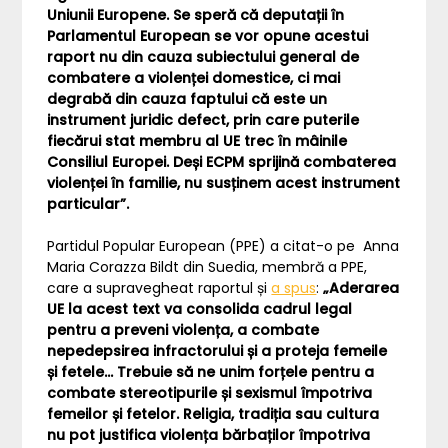
Uniunii Europene. Se speră că deputații în
Parlamentul European se vor opune acestui
raport nu din cauza subiectului general de
combatere a violenței domestice, ci mai
degrabă din cauza faptului că este un
instrument juridic defect, prin care puterile
fiecărui stat membru al UE trec în mâinile
Consiliul Europei. Deși ECPM sprijină combaterea
violenței în familie, nu susținem acest instrument
particular”.
Partidul Popular European (PPE) a citat-o pe Anna
Maria Corazza Bildt din Suedia, membră a PPE,
care a supravegheat raportul și
a spus
:
„Aderarea
UE la acest text va consolida cadrul legal
pentru a preveni violența, a combate
nepedepsirea infractorului și a proteja femeile
și fetele… Trebuie să ne unim forțele pentru a
combate stereotipurile și sexismul împotriva
femeilor și fetelor. Religia, tradiția sau cultura
nu pot justifica violența bărbaților împotriva