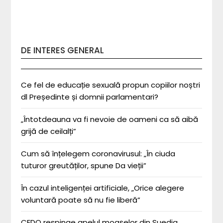
DE INTERES GENERAL
Ce fel de educație sexuală propun copiilor noștri
dl Președinte și domnii parlamentari?
„Întotdeauna va fi nevoie de oameni ca să aibă
grijă de ceilalți”
Cum să înțelegem coronavirusul: „În ciuda
tuturor greutăților, spune Da vieții”
În cazul inteligenței artificiale, „Orice alegere
voluntară poate să nu fie liberă”
CEDO respinge apelul moașelor din Suedia