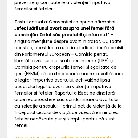
prevenire și combatere a violenței împotriva
femeilor și fetelor.
Textul actual al Convenției se opune afirmației
„efectuării unui avort asupra unei femei fără
consimțământul său prealabil și informat”
–
singura mențiune despre avort în tratat. Cu toate
acestea, acest lucru nu a împiedicat două comisii
din Parlamentul European – Comisia pentru
libertăți civile, justiție și afaceri interne (LIBE) și
Comisia pentru drepturile femeii și egalitate de
gen (FEMM) să emită o condamnare revoltătoare
a legilor împotriva avortului, echivalând lipsa
accesului legal la avort cu violența împotriva
femeilor și fetelor. Raportul a lăsat pe dinafară
orice recunoaștere sau condamnare a avortului
cu selecție a sexului – primul act de violență de la
începutul ciclului de viață, ce vizează eliminarea
fetelor nenăscute pur și simplu pentru că sunt
femei.