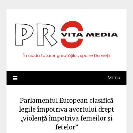
Skip
to
content
În ciuda tuturor greutăților, spune Da vieții
Menu
Parlamentul European clasifică
legile împotriva avortului drept
„violență împotriva femeilor și
fetelor”