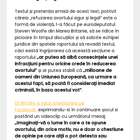
Textul și pretenția emisă de acest text, potrivit
căreia „refuzarea avortului sigur și legal” este o
formă de violență, l-a făcut pe eurodeputatul
Steven Woolfe din Marea Britanie, să se ridice în
picioare în timpul discuțiilor și să solicite echipei
juridice din spatele raportului să revadă textul,
căci există îngrijorarea că această secțiune a
raportului
„ar putea să aibă consecințele unei
infracțiuni pentru oricine crede în reducerea
avortului”
și ar putea stabili că
„milioane de
oameni din Uniunea Europeană, ca urmare a
acestui fapt, să poată fi considerați imediat
criminali, în baza acestui vot”
.
Dl Woolfe a adus chestiunea pe
Facebook,
exprimandu-si în continuare șocul si
postând un videoclip cu următorul mesaj:
„Imaginați-vă o lume în care a te opune
avortului, din orice motiv, nu e doar o chestiune
de opinie pe care alții o pot detesta sau