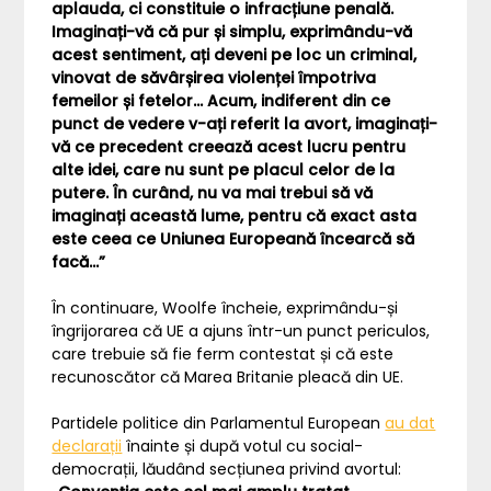
aplauda, ​​ci constituie o infracțiune penală.
Imaginați-vă că pur și simplu, exprimându-vă
acest sentiment, ați deveni pe loc un criminal,
vinovat de săvârșirea violenței împotriva
femeilor și fetelor… Acum, indiferent din ce
punct de vedere v-ați referit la avort, imaginați-
vă ce precedent creează acest lucru pentru
alte idei, care nu sunt pe placul celor de la
putere. În curând, nu va mai trebui să vă
imaginați această lume, pentru că exact asta
este ceea ce Uniunea Europeană încearcă să
facă…”
În continuare, Woolfe încheie, exprimându-și
îngrijorarea că UE a ajuns într-un punct periculos,
care trebuie să fie ferm contestat și că este
recunoscător că Marea Britanie pleacă din UE.
Partidele politice din Parlamentul European
au dat
declarații
înainte și după votul cu social-
democrații, lăudând secțiunea privind avortul: