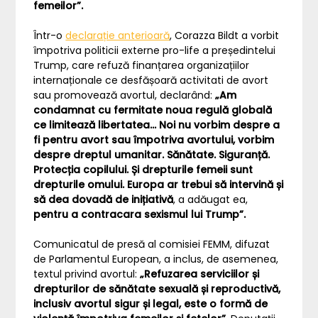
femeilor”.
Într-o
declarație anterioară
, Corazza Bildt a vorbit
împotriva politicii externe pro-life a președintelui
Trump, care refuză finanțarea organizațiilor
internaționale ce desfășoară activitati de avort
sau promovează avortul, declarând:
„Am
condamnat cu fermitate noua regulă globală
ce limitează libertatea… Noi nu vorbim despre a
fi pentru avort sau împotriva avortului, vorbim
despre dreptul umanitar. Sănătate. Siguranță.
Protecția copilului. Și drepturile femeii sunt
drepturile omului. Europa ar trebui să intervină și
să dea dovadă de inițiativă
, a adăugat ea,
pentru a contracara sexismul lui Trump”.
Comunicatul de presă al comisiei FEMM, difuzat
de Parlamentul European, a inclus, de asemenea,
textul privind avortul:
„Refuzarea serviciilor și
drepturilor de sănătate sexuală și reproductivă,
inclusiv avortul sigur și legal, este o formă de