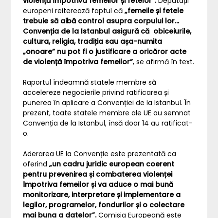
violență împotriva femeilor și fetelor”.
Deputații
europeni reiterează faptul că
„femeile și fetele
trebuie să aibă control asupra corpului lor…
Convenția de la Istanbul asigură că obiceiurile,
cultura,
religia, tradiția sau așa-numita
„onoare” nu pot fi o justificare a oricăror acte
de violență împotriva femeilor”
, se afirmă în text.
Raportul îndeamnă statele membre să
accelereze negocierile privind ratificarea și
punerea în aplicare a Convenției de la Istanbul. În
prezent, toate statele membre ale UE au semnat
Convenția de la Istanbul, însă doar 14 au ratificat-
o.
Aderarea UE la Convenție este prezentată ca
oferind
„un cadru juridic european coerent
pentru prevenirea și combaterea violenței
împotriva femeilor și va aduce o mai bună
monitorizare, interpretare și implementare a
legilor, programelor, fondurilor și o colectare
mai buna a datelor”.
Comisia Europeană este