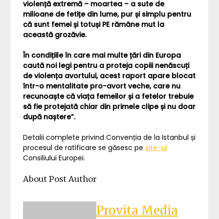
violență extremă – moartea – a sute de
milioane de fetițe din lume, pur și simplu pentru
că sunt femei și totuși PE rămâne mut la
această grozăvie.
În condițiile în care mai multe țări din Europa
caută noi legi pentru a proteja copiii nenăscuți
de violența avortului, acest raport apare blocat
într-o mentalitate pro-avort veche, care nu
recunoaște că viața femeilor și a fetelor trebuie
să fie protejată chiar din primele clipe și nu doar
după naștere”.
Detalii complete privind Convenția de la Istanbul și
procesul de ratificare se găsesc pe
site-ul
Consiliului Europei.
About Post Author
Provita Media