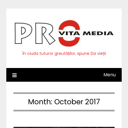
Skip
to
content
În ciuda tuturor greutăților, spune Da vieții
Menu
Month:
October 2017