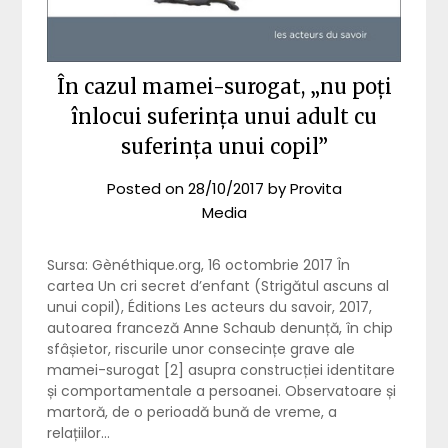
În cazul mamei-surogat, „nu poți
înlocui suferința unui adult cu
suferința unui copil”
Posted on
28/10/2017
by
Provita
Media
Sursa: Gènéthique.org, 16 octombrie 2017 În
cartea Un cri secret d’enfant (Strigătul ascuns al
unui copil), Éditions Les acteurs du savoir, 2017,
autoarea franceză Anne Schaub denunță, în chip
sfâșietor, riscurile unor consecințe grave ale
mamei-surogat [2] asupra construcției identitare
și comportamentale a persoanei. Observatoare și
martoră, de o perioadă bună de vreme, a
relațiilor…