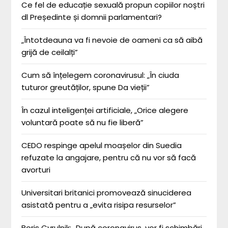
Ce fel de educație sexuală propun copiilor noștri
dl Președinte și domnii parlamentari?
„Întotdeauna va fi nevoie de oameni ca să aibă
grijă de ceilalți”
Cum să înțelegem coronavirusul: „În ciuda
tuturor greutăților, spune Da vieții”
În cazul inteligenței artificiale, „Orice alegere
voluntară poate să nu fie liberă”
CEDO respinge apelul moașelor din Suedia
refuzate la angajare, pentru că nu vor să facă
avorturi
Universitari britanici promovează sinuciderea
asistată pentru a „evita risipa resurselor”
Boris Cyrulnik: „După coronavirus, vor fi schimbări