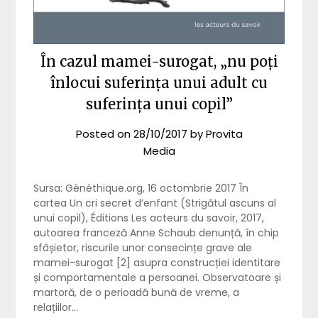
În cazul mamei-surogat, „nu poți
înlocui suferința unui adult cu
suferința unui copil”
Posted on
28/10/2017
by
Provita
Media
Sursa: Gènéthique.org, 16 octombrie 2017 În
cartea Un cri secret d’enfant (Strigătul ascuns al
unui copil), Éditions Les acteurs du savoir, 2017,
autoarea franceză Anne Schaub denunță, în chip
sfâșietor, riscurile unor consecințe grave ale
mamei-surogat [2] asupra construcției identitare
și comportamentale a persoanei. Observatoare și
martoră, de o perioadă bună de vreme, a
relațiilor…