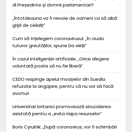
dl Președinte și domnii parlamentari?
„Întotdeauna va fi nevoie de oameni ca să aibă
grijă de ceilalți”
Cum să înțelegem coronavirusul: „În ciuda
tuturor greutăților, spune Da vieții”
În cazul inteligenței artificiale, „Orice alegere
voluntară poate să nu fie liberă”
CEDO respinge apelul moașelor din Suedia
refuzate la angajare, pentru că nu vor să facă
avorturi
Universitari britanici promovează sinuciderea
asistată pentru a „evita risipa resurselor”
Boris Cyrulnik: „După coronavirus, vor fi schimbări