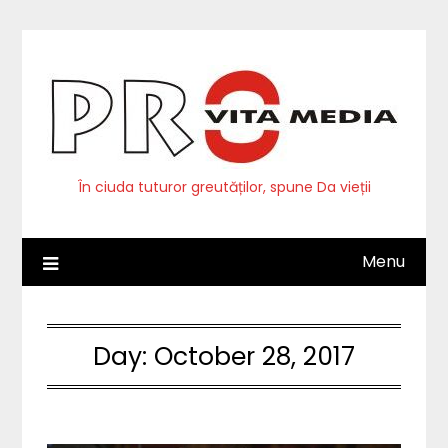
Skip
to
content
În ciuda tuturor greutăților, spune Da vieții
Menu
Day:
October 28, 2017