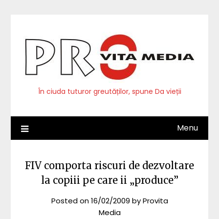
Skip
to
content
În ciuda tuturor greutăților, spune Da vieții
Menu
FIV comporta riscuri de dezvoltare
la copiii pe care ii „produce”
Posted on
16/02/2009
by
Provita
Media