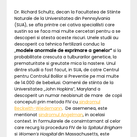
Dr. Richard Schultz, decan la Facultatea de Stiinte
Naturale de la Universitatea din Pennsylvania
(SUA), se afla printre cei cativa specialilsti care
sustin sa se faca mai multe cercetari pentru a se
descoperi si atesta aceste riscuri. Unele studii au
descoperit ca tehnica fertilizarii conduc la
„
modele anormale de exprimare a genelor”
si la
probabilitate crescuta a tulburarilor genetice, la
prematuritate si greutate mica la nastere. Unul
dintre studii a fost facut, in SUA, de catre Centrul
pentru Controlul Bolilor si Preventie pe mai multe
de 14.000 de bebelusi. Oamenii de stiinta de la
Universitatea „John Hopkins”, Maryland a
descoperit un numar neobisnuit de mare de copii
conceputi prin metoda FIV cu
sindromul
Beckwith-Wiedemann
. De asemenea, este
mentionat
sindromul Angelman
, in acelasi
context. In formularele de consimtamant al celor
care recurg la procedura FIV de la
Spitalul Brigham
si
Women’s Hospital
din Massachusetts, este