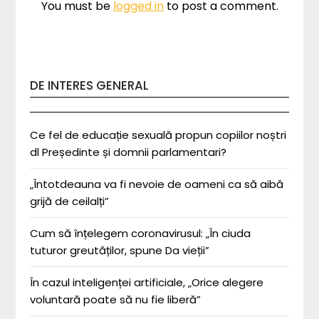
You must be
logged in
to post a comment.
DE INTERES GENERAL
Ce fel de educație sexuală propun copiilor noștri
dl Președinte și domnii parlamentari?
„Întotdeauna va fi nevoie de oameni ca să aibă
grijă de ceilalți”
Cum să înțelegem coronavirusul: „În ciuda
tuturor greutăților, spune Da vieții”
În cazul inteligenței artificiale, „Orice alegere
voluntară poate să nu fie liberă”