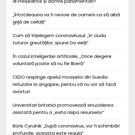
dl Președinte și domnii parlamentari?
„Întotdeauna va fi nevoie de oameni ca să aibă
grijă de ceilalți”
Cum să înțelegem coronavirusul: „În ciuda
tuturor greutăților, spune Da vieții”
În cazul inteligenței artificiale, „Orice alegere
voluntară poate să nu fie liberă”
CEDO respinge apelul moașelor din Suedia
refuzate la angajare, pentru că nu vor să facă
avorturi
Universitari britanici promovează sinuciderea
asistată pentru a „evita risipa resurselor”
Boris Cyrulnik: „După coronavirus, vor fi schimbări
profunde, aceasta este regula”