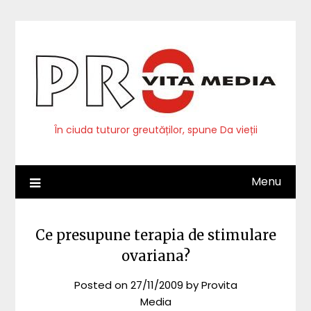
Skip
to
content
În ciuda tuturor greutăților, spune Da vieții
Menu
Ce presupune terapia de stimulare
ovariana?
Posted on
27/11/2009
by
Provita
Media