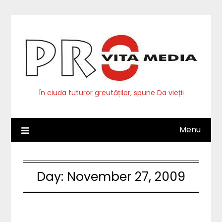
Skip
to
content
În ciuda tuturor greutăților, spune Da vieții
Menu
Day:
November 27, 2009