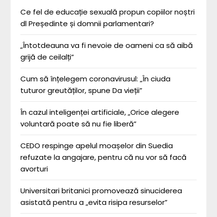
Ce fel de educație sexuală propun copiilor noștri
dl Președinte și domnii parlamentari?
„Întotdeauna va fi nevoie de oameni ca să aibă
grijă de ceilalți”
Cum să înțelegem coronavirusul: „În ciuda
tuturor greutăților, spune Da vieții”
În cazul inteligenței artificiale, „Orice alegere
voluntară poate să nu fie liberă”
CEDO respinge apelul moașelor din Suedia
refuzate la angajare, pentru că nu vor să facă
avorturi
Universitari britanici promovează sinuciderea
asistată pentru a „evita risipa resurselor”