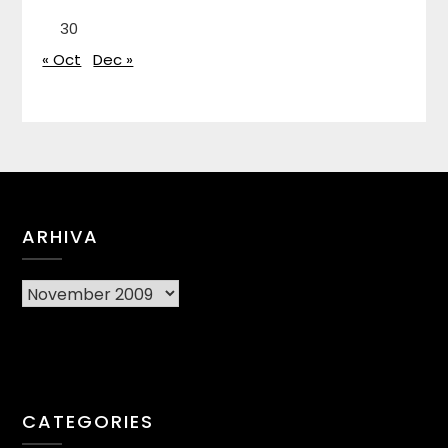
30
« Oct
Dec »
ARHIVA
Arhiva
CATEGORIES