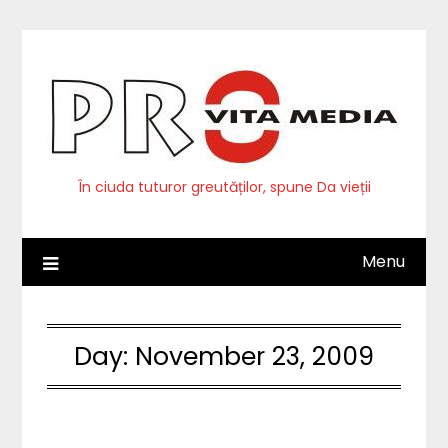
Skip
to
content
În ciuda tuturor greutăților, spune Da vieții
Menu
Day:
November 23, 2009