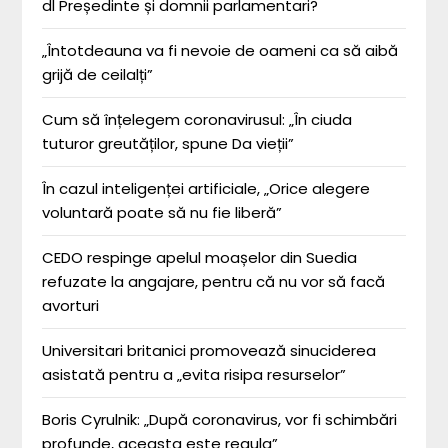
dl Președinte și domnii parlamentari?
„Întotdeauna va fi nevoie de oameni ca să aibă
grijă de ceilalți”
Cum să înțelegem coronavirusul: „În ciuda
tuturor greutăților, spune Da vieții”
În cazul inteligenței artificiale, „Orice alegere
voluntară poate să nu fie liberă”
CEDO respinge apelul moașelor din Suedia
refuzate la angajare, pentru că nu vor să facă
avorturi
Universitari britanici promovează sinuciderea
asistată pentru a „evita risipa resurselor”
Boris Cyrulnik: „După coronavirus, vor fi schimbări
profunde, aceasta este regula”