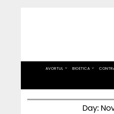
Skip
to
content
AVORTUL
BIOETICA
CONTRA
Day:
Nov