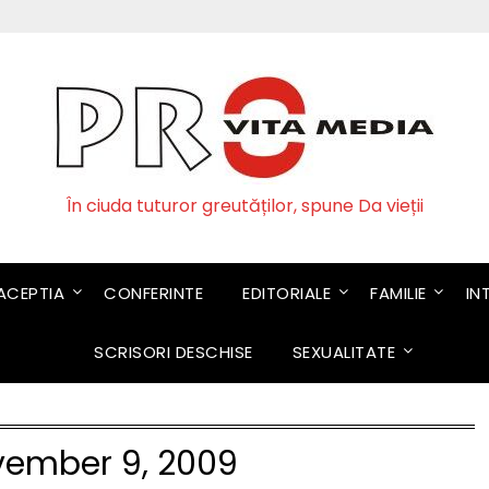
În ciuda tuturor greutăților, spune Da vieții
CEPTIA
CONFERINTE
EDITORIALE
FAMILIE
IN
SCRISORI DESCHISE
SEXUALITATE
ember 9, 2009