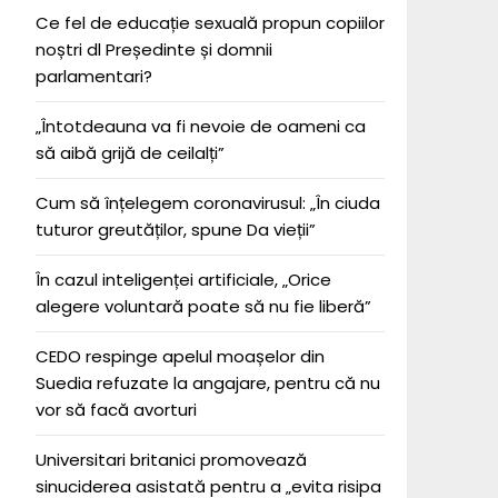
Ce fel de educație sexuală propun copiilor
noștri dl Președinte și domnii
parlamentari?
„Întotdeauna va fi nevoie de oameni ca
să aibă grijă de ceilalți”
Cum să înțelegem coronavirusul: „În ciuda
tuturor greutăților, spune Da vieții”
În cazul inteligenței artificiale, „Orice
alegere voluntară poate să nu fie liberă”
CEDO respinge apelul moașelor din
Suedia refuzate la angajare, pentru că nu
vor să facă avorturi
Universitari britanici promovează
sinuciderea asistată pentru a „evita risipa