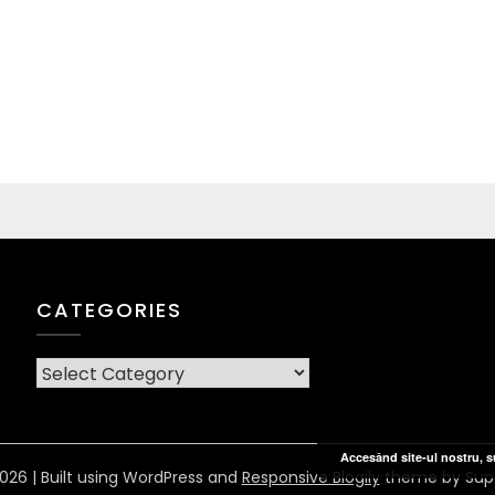
CATEGORIES
CATEGORIES
Accesând site-ul nostru, su
026
| Built using WordPress and
Responsive Blogily
theme by Sup