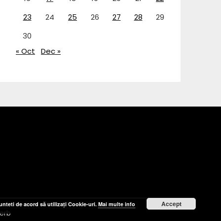
23
24
25
26
27
28
29
30
« Oct
Dec »
Accept
nteti de acord să utilizați Cookie-uri.
Mai multe info
erb