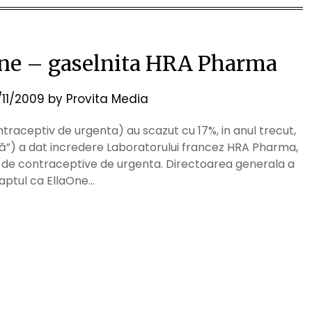
One – gaselnita HRA Pharma
/11/2009
by
Provita Media
ntraceptiv de urgenta) au scazut cu 17%, in anul trecut,
upă”) a dat incredere Laboratorului francez HRA Pharma,
i de contraceptive de urgenta. Directoarea generala a
faptul ca EllaOne…