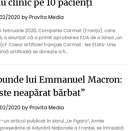
u clinic pe 10 pacienți
02/2020
by
Provita Media
 5 februarie 2020, Compania Carmat (Franța), care
lă, a anunțat că a primit aprobarea FDA de a lansa „un
 (cf. Coeur artificiel français Carmat : les Etats-Unis
imă artificială se dorește a fi…
spunde lui Emmanuel Macron:
este neapărat bărbat”
02/2020
by
Provita Media
-un articol publicat în ziarul „Le Figaro”, Annie
reședinte al Adunării Naționale a Franței, se întreabă: