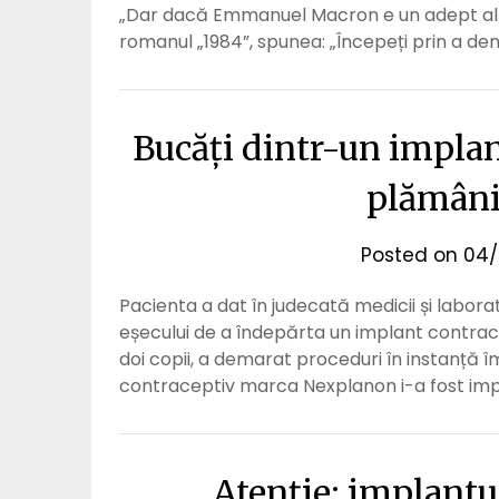
„Dar dacă Emmanuel Macron e un adept al neg
romanul „1984”, spunea: „Începeți prin a de
Bucăți dintr-un implan
plămâni
Posted on
04/
Pacienta a dat în judecată medicii și labora
eșecului de a îndepărta un implant contrac
doi copii, a demarat proceduri în instanță îm
contraceptiv marca Nexplanon i-a fost impla
Atenție: implantul