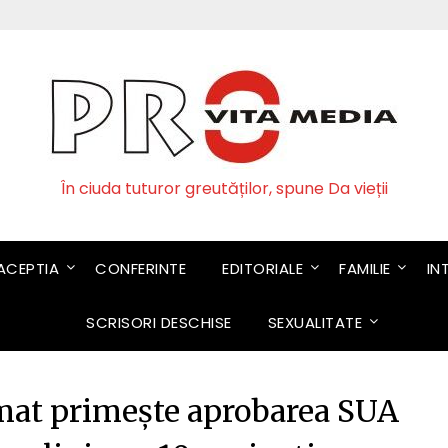
În ciuda tuturor greutăților, spune Da vieții
CEPTIA
CONFERINTE
EDITORIALE
FAMILIE
IN
SCRISORI DESCHISE
SEXUALITATE
rmat primește aprobarea SUA