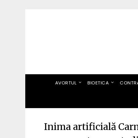
Skip
to
content
AVORTUL
BIOETICA
CONTRA
Inima artificială Ca