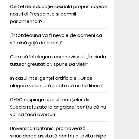
Ce fel de educație sexuală propun copiilor
noștri dl Președinte și domnii
parlamentari?
„Întotdeauna va fi nevoie de oameni ca
să aibă grijă de ceilalți”
Cum să înțelegem coronavirusul: „În ciuda
tuturor greutăților, spune Da vieții”
În cazul inteligenței artificiale, „Orice
alegere voluntară poate să nu fie liberă”
CEDO respinge apelul moașelor din
Suedia refuzate la angajare, pentru că nu
vor să facă avorturi
Universitari britanici promovează
sinuciderea asistată pentru a „evita risipa