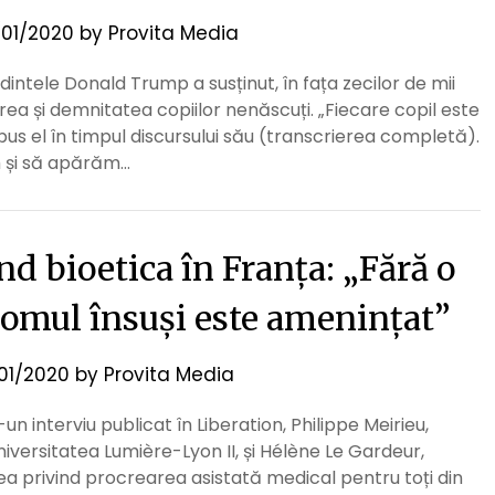
01/2020
by
Provita Media
intele Donald Trump a susținut, în fața zecilor de mii
area și demnitatea copiilor nenăscuți. „Fiecare copil este
pus el în timpul discursului său (transcrierea completă).
m și să apărăm…
nd bioetica în Franța: „Fără o
, omul însuși este amenințat”
/01/2020
by
Provita Media
un interviu publicat în Liberation, Philippe Meirieu,
niversitatea Lumière-Lyon II, și Hélène Le Gardeur,
a privind procrearea asistată medical pentru toți din