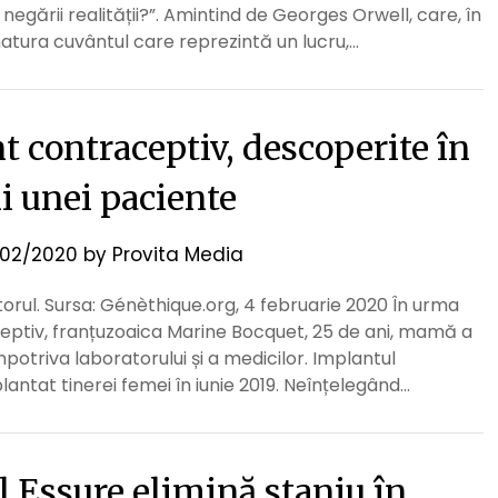
ării realității?”. Amintind de Georges Orwell, care, în
natura cuvântul care reprezintă un lucru,…
t contraceptiv, descoperite în
i unei paciente
02/2020
by
Provita Media
torul. Sursa: Génèthique.org, 4 februarie 2020 În urma
eptiv, franțuzoaica Marine Bocquet, 25 de ani, mamă a
potriva laboratorului și a medicilor. Implantul
ntat tinerei femei în iunie 2019. Neînțelegând…
 Essure elimină staniu în