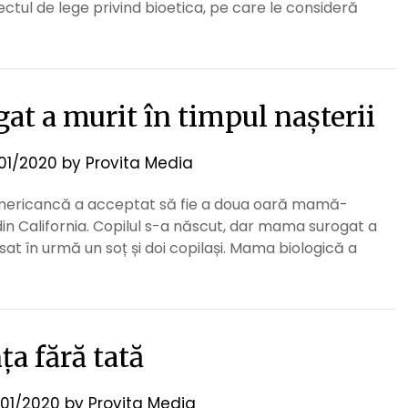
ctul de lege privind bioetica, pe care le consideră
t a murit în timpul nașterii
/01/2020
by
Provita Media
 americancă a acceptat să fie a doua oară mamă-
 din California. Copilul s-a născut, dar mama surogat a
ăsat în urmă un soț și doi copilași. Mama biologică a
ța fără tată
01/2020
by
Provita Media