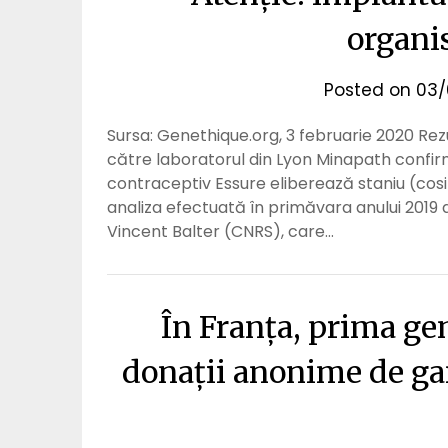
organi
Posted on
03/
Sursa: Genethique.org, 3 februarie 2020 Rez
către laboratorul din Lyon Minapath confirmă
contraceptiv Essure eliberează staniu (cosi
analiza efectuată în primăvara anului 2019
Vincent Balter (CNRS), care…
În Franța, prima gen
donații anonime de gam