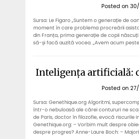
Posted on
30/
Sursa: Le Figaro „Suntem o generație de oam
moment în care problema procreării asista
din Franța, prima generație de copii născuț
să-și facă auzită vocea. „Avem acum peste
Inteligența artificială:
Posted on
27/
Sursa: Genethique.org Algoritmi, supercompute
într-o nebuloasă ale cărei contururi ne sc
de Paris, doctor în filozofie, evocă riscurile i
Genethique.org: – Vorbim mult despre obie
despre progres? Anne-Laure Boch: – Major