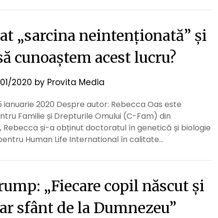
t „sarcina neintenționată” și
să cunoaștem acest lucru?
01/2020
by
Provita Media
15 ianuarie 2020 Despre autor: Rebecca Oas este
ntru Familie și Drepturile Omului (C-Fam) din
 Rebecca și-a obținut doctoratul în genetică și biologie
pentru Human Life International în calitate…
ump: „Fiecare copil născut și
dar sfânt de la Dumnezeu”