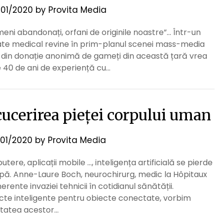
01/2020
by
Provita Media
eni abandonați, orfani de originile noastre”… Într-un
te medical revine în prim-planul scenei mass-media
i din donație anonimă de gameți din această țară vrea
 40 de ani de experiență cu…
 cucerirea pieței corpului uman
01/2020
by
Provita Media
re, aplicații mobile …, inteligența artificială se pierde
apă. Anne-Laure Boch, neurochirurg, medic la Hôpitaux
nerente invaziei tehnicii în cotidianul sănătății.
cte inteligente pentru obiecte conectate, vorbim
itatea acestor…