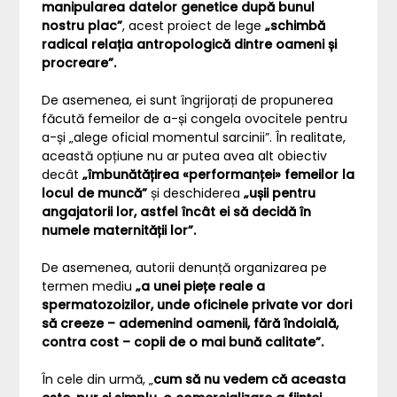
manipularea datelor genetice după bunul
nostru plac”
, acest proiect de lege
„schimbă
radical relația antropologică dintre oameni și
procreare”.
De asemenea, ei sunt îngrijorați de propunerea
făcută femeilor de a-și congela ovocitele pentru
a-și „alege oficial momentul sarcinii”. În realitate,
această opțiune nu ar putea avea alt obiectiv
decât
„îmbunătățirea «performanței» femeilor la
locul de muncă”
și deschiderea
„ușii pentru
angajatorii lor, astfel încât ei să decidă în
numele maternității lor”.
De asemenea, autorii denunță organizarea pe
termen mediu
„a unei piețe reale a
spermatozoizilor, unde oficinele private vor dori
să creeze – ademenind oamenii, fără îndoială,
contra cost – copii de o mai bună calitate”.
În cele din urmă, „
cum să nu vedem că aceasta