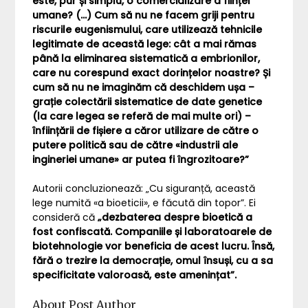
este, pur și simplu, o comercializare a ființei
umane? (…) Cum să nu ne facem griji pentru
riscurile eugenismului, care utilizează tehnicile
legitimate de această lege: cât a mai rămas
până la eliminarea sistematică a embrionilor,
care nu corespund exact dorințelor noastre? Și
cum să nu ne imaginăm că deschidem ușa –
grație colectării sistematice de date genetice
(la care legea se referă de mai multe ori) –
înființării de fișiere a căror utilizare de către o
putere politică sau de către «industrii ale
ingineriei umane» ar putea fi îngrozitoare?”
Autorii concluzionează: „Cu siguranță, această
lege numită «a bioeticii», e făcută din topor”. Ei
consideră că
„dezbaterea despre bioetică a
fost confiscată. Companiile și laboratoarele de
biotehnologie vor beneficia de acest lucru. Însă,
fără o trezire la democrație, omul însuși, cu a sa
specificitate valoroasă, este amenințat”.
About Post Author