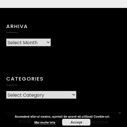
ARHIVA
Arhiva
CATEGORIES
CATEGORIES
Accesând site-ul nostru, sunteti de acord să utilizați Cookie-uri.
©2026
| Built using WordPress and
Responsive
Accept
Mai multe info