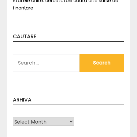
Statele Unite: cercetătorii caută alte surse de
finanțare
CAUTARE
SEARCH
FOR:
ARHIVA
Arhiva