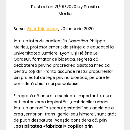
Posted on
21/01/2020
by
Provita
Media
Sursa:
Genethique.org
, 20 ianuarie 2020
Într-un interviu publicat în
Liberation
, Philippe
Meirieu, profesor emerit de științe ale educației la
Universitatea Lumière-Lyon II, și Hélène Le
Gardeur, formator de bioetică, regretă că
dezbaterea privind procrearea asistată medical
pentru toți din Franța ascunde restul propunerilor
din proiectul de lege privind bioetica, pe care le
consideră chiar mai periculoase.
Ei regretă că anumite subiecte importante, cum
ar fi autorizarea implantării „embrionilor umani
într-un animal în scopul gestației” sau acela de a
crea „embrioni trans-genici sau himere”, sunt atât
de puțin dezbătute. Aceștia consideră că, prin
„posibilitatea «fabricării» copiilor prin