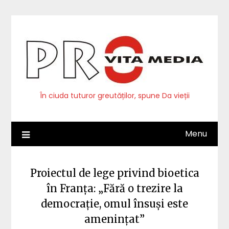
Skip
to
content
În ciuda tuturor greutăților, spune Da vieții
Menu
Proiectul de lege privind bioetica
în Franța: „Fără o trezire la
democrație, omul însuși este
amenințat”