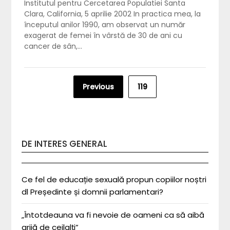
Institutul pentru Cercetarea Populatiei Santa
Clara, California, 5 aprilie 2002 In practica mea, la
începutul anilor 1990, am observat un număr
exagerat de femei în vârstă de 30 de ani cu
cancer de sân,…
Posts
Previous
119
pagination
DE INTERES GENERAL
Ce fel de educație sexuală propun copiilor noștri
dl Președinte și domnii parlamentari?
„Întotdeauna va fi nevoie de oameni ca să aibă
grijă de ceilalți”