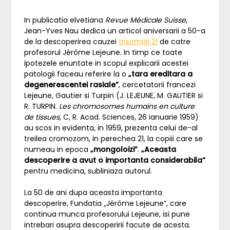
In publicatia elvetiana
Revue Médicale Suisse
,
Jean-Yves Nau dedica un articol aniversarii a 50-a
de la descoperirea cauzei
trisomiei 21
de catre
profesorul Jérôme Lejeune. In timp ce toate
ipotezele enuntate in scopul explicarii acestei
patologii faceau referire la o
„tara ereditara a
degenerescentei rasiale”
, cercetatorii francezi
Lejeune, Gautier si Turpin (J. LEJEUNE, M. GAUTIER si
R. TURPIN.
Les chromosomes humains en culture
de tissues
, C, R. Acad. Sciences, 26 ianuarie 1959)
au scos in evidenta, in 1959, prezenta celui de-al
treilea cromozom, in perechea 21, la copiii care se
numeau in epoca
„mongoloizi”
.
„Aceasta
descoperire a avut o importanta considerabila”
pentru medicina, subliniaza autorul.
La 50 de ani dupa aceasta importanta
descoperire, Fundatia „Jérôme Lejeune”, care
continua munca profesorului Lejeune, isi pune
intrebari asupra descoperirii facute de acesta.