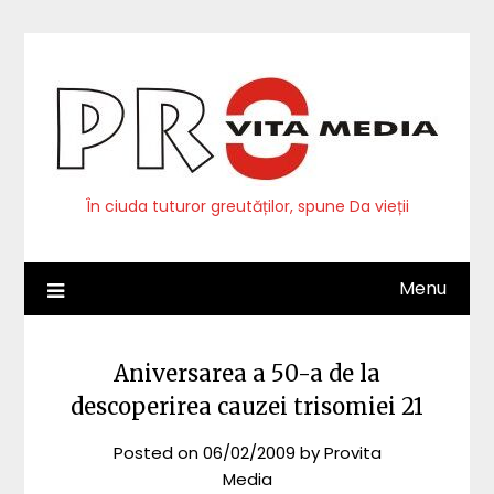
Skip
to
content
În ciuda tuturor greutăților, spune Da vieții
Menu
Aniversarea a 50-a de la
descoperirea cauzei trisomiei 21
Posted on
06/02/2009
by
Provita
Media