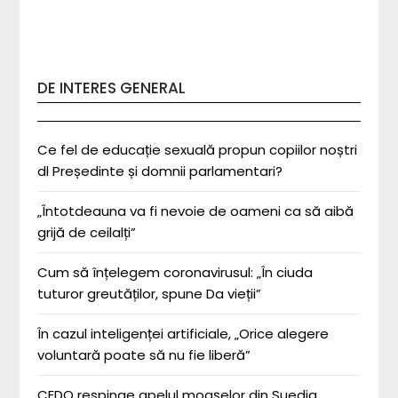
DE INTERES GENERAL
Ce fel de educație sexuală propun copiilor noștri
dl Președinte și domnii parlamentari?
„Întotdeauna va fi nevoie de oameni ca să aibă
grijă de ceilalți”
Cum să înțelegem coronavirusul: „În ciuda
tuturor greutăților, spune Da vieții”
În cazul inteligenței artificiale, „Orice alegere
voluntară poate să nu fie liberă”
CEDO respinge apelul moașelor din Suedia