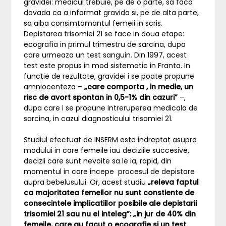
gravidei: medicul trebuie, pe de o parte, sa faca
dovada ca a informat gravida si, pe de alta parte,
sa aiba consimtamantul femeii in scris.
Depistarea trisomiei 21 se face in doua etape:
ecografia in primul trimestru de sarcina, dupa
care urmeaza un test sanguin. Din 1997, acest
test este propus in mod sistematic in Franta. In
functie de rezultate, gravidei i se poate propune
amniocenteza –
„care comporta , in medie, un
risc de avort spontan in 0,5-1% din cazuri”
–,
dupa care i se propune intreruperea medicala de
sarcina, in cazul diagnosticului trisomiei 21.
Studiul efectuat de INSERM este indreptat asupra
modului in care femeile iau deciziile succesive,
decizii care sunt nevoite sa le ia, rapid, din
momentul in care incepe procesul de depistare
aupra bebelusului. Or, acest studiu
„releva faptul
ca majoritatea femeilor nu sunt constiente de
consecintele implicatiilor posibile ale depistarii
trisomiei 21 sau nu el inteleg”: „in jur de 40% din
femeile, care au facut o ecografie si un test