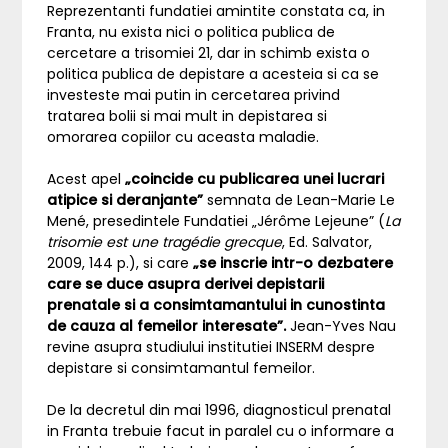
Reprezentanti fundatiei amintite constata ca, in
Franta, nu exista nici o politica publica de
cercetare a trisomiei 21, dar in schimb exista o
politica publica de depistare a acesteia si ca se
investeste mai putin in cercetarea privind
tratarea bolii si mai mult in depistarea si
omorarea copiilor cu aceasta maladie.
Acest apel
„coincide cu publicarea unei lucrari
atipice si deranjante”
semnata de Lean-Marie Le
Mené, presedintele Fundatiei „Jérôme Lejeune” (
La
trisomie est une tragédie grecque
, Ed. Salvator,
2009, 144 p.), si care
„se inscrie intr-o dezbatere
care se duce asupra derivei depistarii
prenatale si a consimtamantului in cunostinta
de cauza al femeilor interesate”.
Jean-Yves Nau
revine asupra studiului institutiei INSERM despre
depistare si consimtamantul femeilor.
De la decretul din mai 1996, diagnosticul prenatal
in Franta trebuie facut in paralel cu o informare a