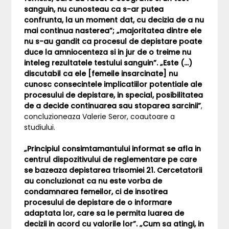
sanguin, nu cunosteau ca s-ar putea
confrunta, la un moment dat, cu decizia de a nu
mai continua nasterea”; „majoritatea dintre ele
nu s-au gandit ca procesul de depistare poate
duce la amniocenteza si in jur de o treime nu
inteleg rezultatele testului sanguin”. „Este (…)
discutabil ca ele [femeile insarcinate] nu
cunosc consecintele implicatiilor potentiale ale
procesului de depistare, in special, posibilitatea
de a decide continuarea sau stoparea sarcinii”
,
concluzioneaza Valerie Seror, coautoare a
studiului.
„Principiul consimtamantului informat se afla in
centrul dispozitivului de reglementare pe care
se bazeaza depistarea trisomiei 21. Cercetatorii
au concluzionat ca nu este vorba de
condamnarea femeilor, ci de insotirea
procesului de depistare de o informare
adaptata lor, care sa le permita luarea de
decizii in acord cu valorile lor”. „Cum sa atingi, in