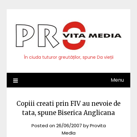
Skip
to
content
În ciuda tuturor greutăților, spune Da vieții
Menu
Copiii creati prin FIV au nevoie de
tata, spune Biserica Anglicana
Posted on
26/06/2007
by
Provita
Media