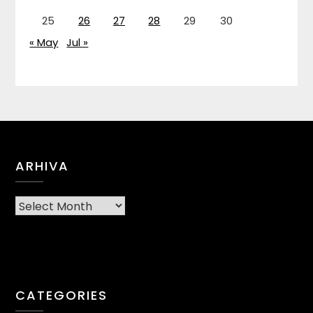
25
26
27
28
29
30
« May
Jul »
ARHIVA
Arhiva
CATEGORIES