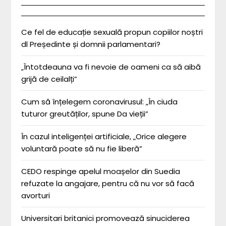
Ce fel de educație sexuală propun copiilor noștri
dl Președinte și domnii parlamentari?
„Întotdeauna va fi nevoie de oameni ca să aibă
grijă de ceilalți”
Cum să înțelegem coronavirusul: „În ciuda
tuturor greutăților, spune Da vieții”
În cazul inteligenței artificiale, „Orice alegere
voluntară poate să nu fie liberă”
CEDO respinge apelul moașelor din Suedia
refuzate la angajare, pentru că nu vor să facă
avorturi
Universitari britanici promovează sinuciderea