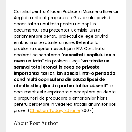
Consiliul pentru Afaceri Publice si Misiune a Bisericii
Angliei a criticat propunerea Guvernului privind
necesitatea unui tata pentru un copil in
documentul sau prezentat Comisiei unite
parlamentare pentru proiectul de lege privind
embrionii si tesuturile umane. Referitor la
problema copiilor nascuti prin FIV, Consiliul a
declarat ca scoaterea
“necesitatii copilului de a
avea un tata”
din proiectul legii
“va trimite un
semnal total eronat in ceea ce priveste
importanta tatilor, ibn special, intr-o perioada
cand multi copii sufera din cauza lipsei de
atentie si ingrijire din partea tatilor absenti”
. In
document este exprimata o acceptare prudenta
a propunerii de producere a embrionilor hibrizi
pentru cercetare in vederea tratarii anumitor boli
grave. (
Christian Today, 26 iunie
2007)
About Post Author