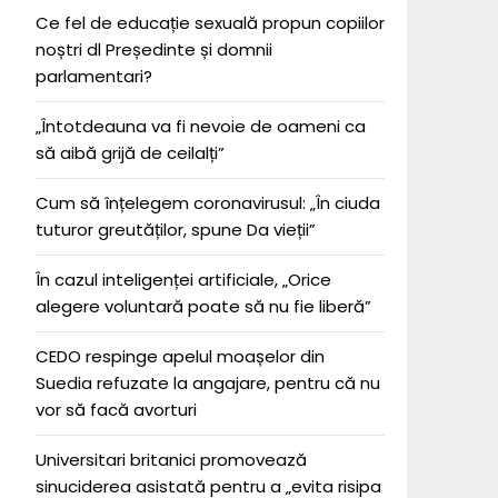
Ce fel de educație sexuală propun copiilor
noștri dl Președinte și domnii
parlamentari?
„Întotdeauna va fi nevoie de oameni ca
să aibă grijă de ceilalți”
Cum să înțelegem coronavirusul: „În ciuda
tuturor greutăților, spune Da vieții”
În cazul inteligenței artificiale, „Orice
alegere voluntară poate să nu fie liberă”
CEDO respinge apelul moașelor din
Suedia refuzate la angajare, pentru că nu
vor să facă avorturi
Universitari britanici promovează
sinuciderea asistată pentru a „evita risipa