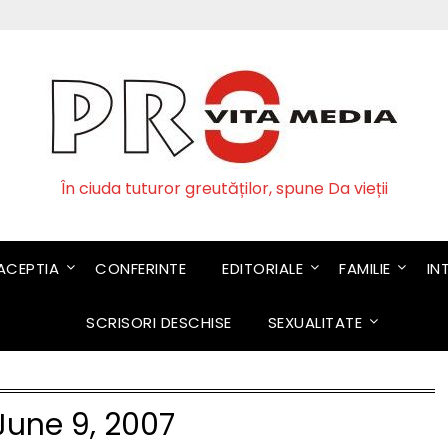
În ciuda tuturor greutăților, spune Da vieții
CEPTIA
CONFERINTE
EDITORIALE
FAMILIE
IN
SCRISORI DESCHISE
SEXUALITATE
June 9, 2007