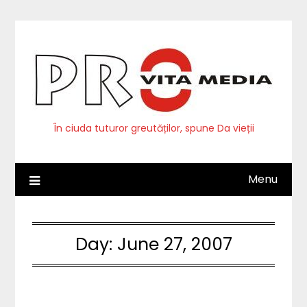
Skip
to
content
În ciuda tuturor greutăților, spune Da vieții
Menu
Day:
June 27, 2007