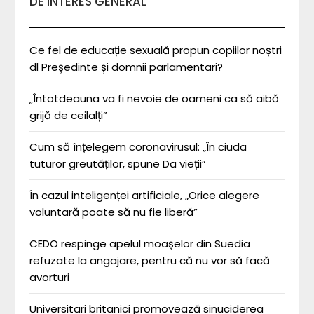
DE INTERES GENERAL
Ce fel de educație sexuală propun copiilor noștri
dl Președinte și domnii parlamentari?
„Întotdeauna va fi nevoie de oameni ca să aibă
grijă de ceilalți”
Cum să înțelegem coronavirusul: „În ciuda
tuturor greutăților, spune Da vieții”
În cazul inteligenței artificiale, „Orice alegere
voluntară poate să nu fie liberă”
CEDO respinge apelul moașelor din Suedia
refuzate la angajare, pentru că nu vor să facă
avorturi
Universitari britanici promovează sinuciderea