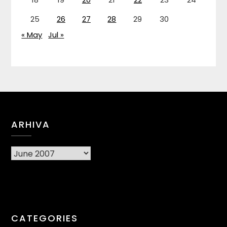
25
26
27
28
29
30
« May
Jul »
ARHIVA
Arhiva
CATEGORIES