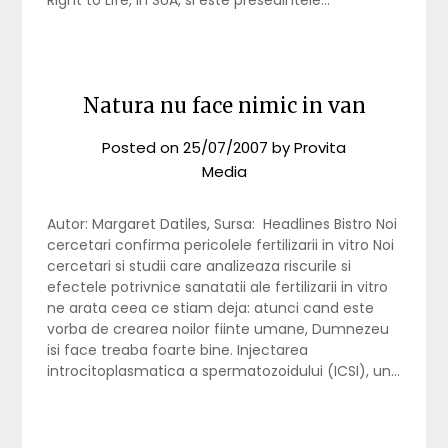
Right to Life, in SUA, si este presedintele…
Natura nu face nimic in van
Posted on
25/07/2007
by
Provita
Media
Autor: Margaret Datiles, Sursa: Headlines Bistro Noi
cercetari confirma pericolele fertilizarii in vitro Noi
cercetari si studii care analizeaza riscurile si
efectele potrivnice sanatatii ale fertilizarii in vitro
ne arata ceea ce stiam deja: atunci cand este
vorba de crearea noilor fiinte umane, Dumnezeu
isi face treaba foarte bine. Injectarea
introcitoplasmatica a spermatozoidului (ICSI), un…