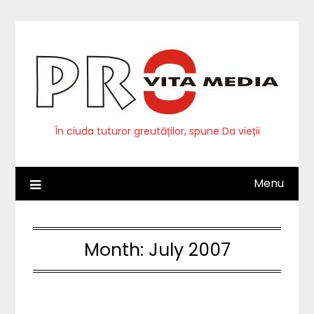
Skip
to
content
În ciuda tuturor greutăților, spune Da vieții
Menu
Month:
July 2007