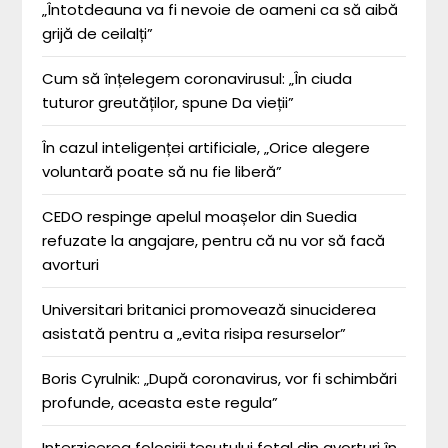
„Întotdeauna va fi nevoie de oameni ca să aibă
grijă de ceilalți”
Cum să înțelegem coronavirusul: „În ciuda
tuturor greutăților, spune Da vieții”
În cazul inteligenței artificiale, „Orice alegere
voluntară poate să nu fie liberă”
CEDO respinge apelul moașelor din Suedia
refuzate la angajare, pentru că nu vor să facă
avorturi
Universitari britanici promovează sinuciderea
asistată pentru a „evita risipa resurselor”
Boris Cyrulnik: „După coronavirus, vor fi schimbări
profunde, aceasta este regula”
Interzicerea folosirii țesutului fetal din avorturi în