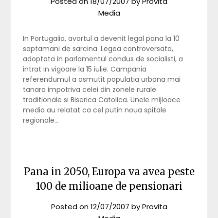
Posted on
18/07/2007
by
Provita
Media
In Portugalia, avortul a devenit legal pana la 10
saptamani de sarcina. Legea controversata,
adoptata in parlamentul condus de socialisti, a
intrat in vigoare la 15 iulie. Campania
referendumul a asmutit populatia urbana mai
tanara impotriva celei din zonele rurale
traditionale si Biserica Catolica. Unele mijloace
media au relatat ca cel putin noua spitale
regionale…
Pana in 2050, Europa va avea peste
100 de milioane de pensionari
Posted on
12/07/2007
by
Provita