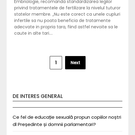
Embriologie, recomanda standardizarea legilor
privind tratamentele de fertilizare la nivelul tuturor
statelor membre. „Nu este corect ca unele cupluri
infertile sa nu poata beneficia de tratamente
adecvate in propria tara, fiind astfel nevoite sa le
caute in alte tari….
Posts
1
Next
pagination
DE INTERES GENERAL
Ce fel de educație sexuală propun copiilor noștri
dl Președinte și domnii parlamentari?