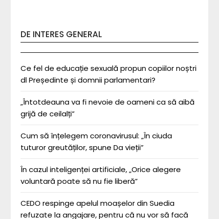
DE INTERES GENERAL
Ce fel de educație sexuală propun copiilor noștri
dl Președinte și domnii parlamentari?
„Întotdeauna va fi nevoie de oameni ca să aibă
grijă de ceilalți”
Cum să înțelegem coronavirusul: „În ciuda
tuturor greutăților, spune Da vieții”
În cazul inteligenței artificiale, „Orice alegere
voluntară poate să nu fie liberă”
CEDO respinge apelul moașelor din Suedia
refuzate la angajare, pentru că nu vor să facă