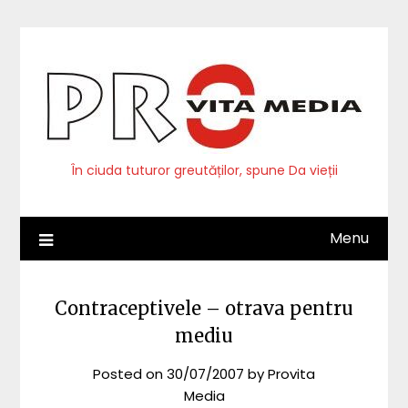
Skip
to
content
În ciuda tuturor greutăților, spune Da vieții
Menu
Contraceptivele – otrava pentru
mediu
Posted on
30/07/2007
by
Provita
Media