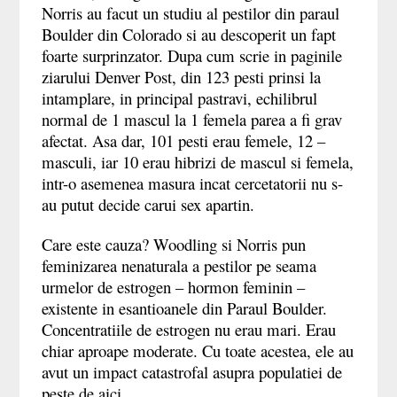
Norris au facut un studiu al pestilor din paraul
Boulder din Colorado si au descoperit un fapt
foarte surprinzator. Dupa cum scrie in paginile
ziarului Denver Post, din 123 pesti prinsi la
intamplare, in principal pastravi, echilibrul
normal de 1 mascul la 1 femela parea a fi grav
afectat. Asa dar, 101 pesti erau femele, 12
–
masculi, iar 10 erau hibrizi de mascul si femela,
intr-o asemenea masura incat cercetatorii nu s-
au putut decide carui sex apartin.
Care este cauza? Woodling si Norris pun
feminizarea nenaturala a pestilor pe seama
urmelor de estrogen
–
hormon feminin –
existente in esantioanele din Paraul Boulder.
Concentratiile de estrogen nu erau mari. Erau
chiar aproape moderate. Cu toate acestea, ele au
avut un impact catastrofal asupra populatiei de
peste de aici.