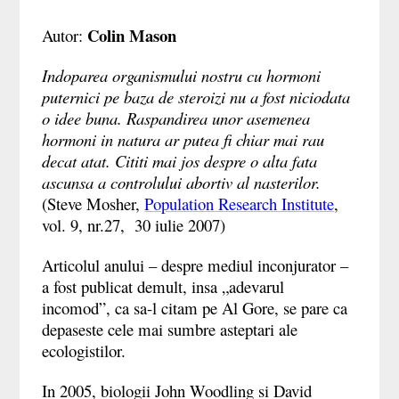
Colin Mason
Autor:
Indoparea organismului nostru cu hormoni
puternici pe baza de steroizi nu a fost niciodata
o idee buna. Raspandirea unor asemenea
hormoni in natura ar putea fi chiar mai rau
decat atat. Cititi mai jos despre o alta fata
ascunsa a controlului abortiv al nasterilor.
(Steve Mosher,
Population Research Institute
,
vol. 9, nr.27,
30 iulie 2007)
Articolul anului
–
despre mediul inconjurator
–
a fost publicat demult, insa
„
adevarul
incomod
”
, ca sa-l citam pe Al Gore, se pare ca
depaseste cele mai sumbre asteptari ale
ecologistilor.
In 2005, biologii John Woodling si David