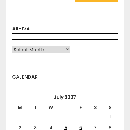
ARHIVA
Arhiva
CALENDAR
July 2007
M
T
W
T
F
S
S
1
2
3
4
5
6
7
8