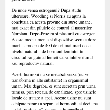
De unde venea estrogenul? Dupa studii
ulterioare, Woodling si Norris au ajuns la
concluzia ca acesta provine din surse umane,
mai exact din pilulele de control al nasterilor,
Norplant, Depo-Provera si plasturii cu estrogen.
Aceste medicamente si dispozitive secreta doze
mari
–
aproape de 400 de ori mai mari decat
nivelul natural
–
de hormoni feminini in
circuitul sanguin al femeii ca sa inhibe ritmul
sau reproductiv natural.
Acesti hormoni nu se metabolizeaza (nu se
transforma in alte substante) in organismul
uman. Mai degraba, ei sunt secretati prin urina
trimisa, prin reteaua de canalizare, spre uzinele
locale de tratare a apei. Aceste uzine nu sunt
echipate pentru a separa si hormonii, si deci apa
astfel
„
purificata
”
, deversata in raurile si