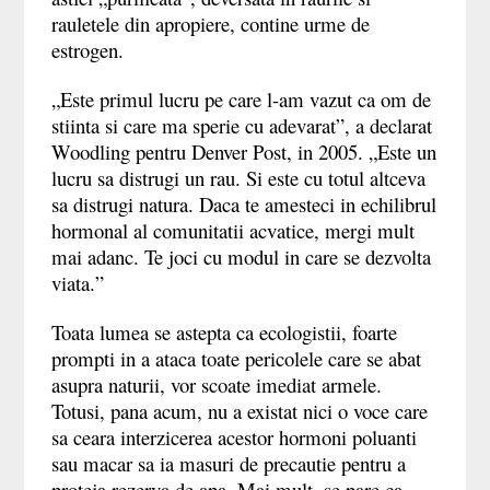
rauletele din apropiere, contine urme de
estrogen.
„
Este primul lucru pe care l-am vazut ca om de
stiinta si care ma sperie cu adevarat
”
, a declarat
Woodling pentru Denver Post, in 2005.
„
Este un
lucru sa distrugi un rau. Si este cu totul altceva
sa distrugi natura. Daca te amesteci in echilibrul
hormonal al comunitatii acvatice, mergi mult
mai adanc. Te joci cu modul in care se dezvolta
viata.
”
Toata lumea se astepta ca ecologistii, foarte
prompti in a ataca toate pericolele care se abat
asupra naturii, vor scoate imediat armele.
Totusi, pana acum, nu a existat nici o voce care
sa ceara interzicerea acestor hormoni poluanti
sau macar sa ia masuri de precautie pentru a
proteja rezerva de apa. Mai mult, se pare ca