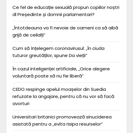
Ce fel de educație sexuală propun copiilor noștri
dl Președinte și domnii parlamentari?
„Întotdeauna va fi nevoie de oameni ca să aibă
grijă de ceilalți”
Cum să înțelegem coronavirusul: „În ciuda
tuturor greutăților, spune Da vieții”
În cazul inteligenței artificiale, „Orice alegere
voluntară poate să nu fie liberă”
CEDO respinge apelul moașelor din Suedia
refuzate la angajare, pentru că nu vor să facă
avorturi
Universitari britanici promovează sinuciderea
asistată pentru a „evita risipa resurselor”