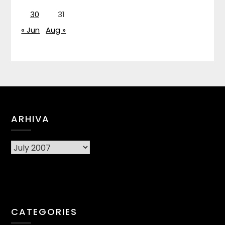
30
31
« Jun
Aug »
ARHIVA
Arhiva
CATEGORIES