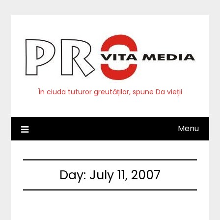
Skip
to
content
În ciuda tuturor greutăților, spune Da vieții
Menu
Day:
July 11, 2007