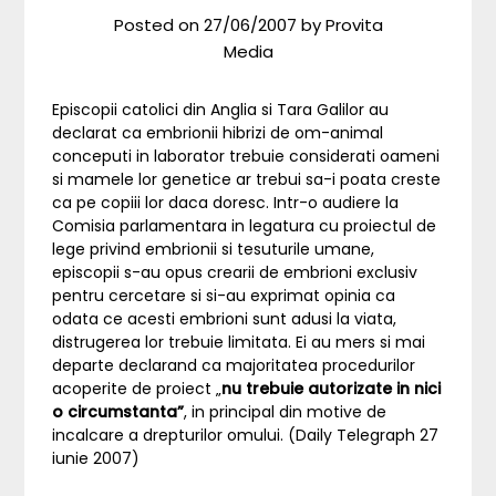
Posted on
27/06/2007
by
Provita
Media
Episcopii catolici din Anglia si Tara Galilor au
declarat ca embrionii hibrizi de om-animal
conceputi in laborator trebuie considerati oameni
si mamele lor genetice ar trebui sa-i poata creste
ca pe copiii lor daca doresc. Intr-o audiere la
Comisia parlamentara in legatura cu proiectul de
lege privind embrionii si tesuturile umane,
episcopii s-au opus crearii de embrioni exclusiv
pentru cercetare si si-au exprimat opinia ca
odata ce acesti embrioni sunt adusi la viata,
distrugerea lor trebuie limitata. Ei au mers si mai
departe declarand ca majoritatea procedurilor
acoperite de proiect „
nu trebuie autorizate in nici
o circumstanta”
, in principal din motive de
incalcare a drepturilor omului. (Daily Telegraph 27
iunie 2007)