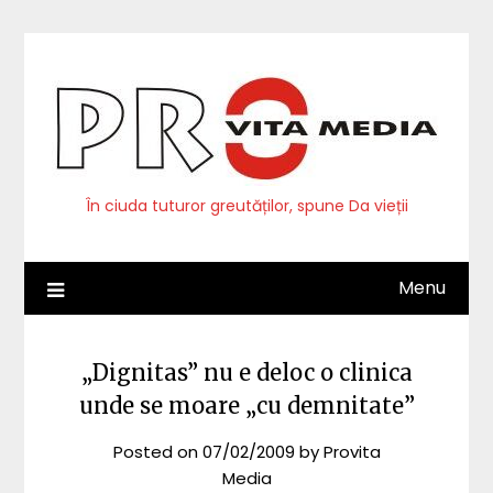
Skip
to
content
În ciuda tuturor greutăților, spune Da vieții
Menu
„Dignitas” nu e deloc o clinica
unde se moare „cu demnitate”
Posted on
07/02/2009
by
Provita
Media