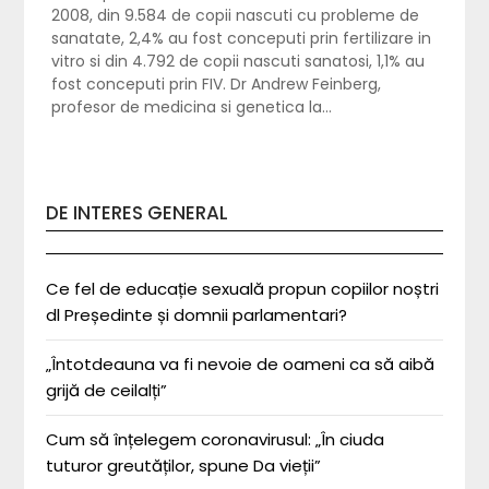
2008, din 9.584 de copii nascuti cu probleme de
sanatate, 2,4% au fost conceputi prin fertilizare in
vitro si din 4.792 de copii nascuti sanatosi, 1,1% au
fost conceputi prin FIV. Dr Andrew Feinberg,
profesor de medicina si genetica la…
DE INTERES GENERAL
Ce fel de educație sexuală propun copiilor noștri
dl Președinte și domnii parlamentari?
„Întotdeauna va fi nevoie de oameni ca să aibă
grijă de ceilalți”
Cum să înțelegem coronavirusul: „În ciuda
tuturor greutăților, spune Da vieții”