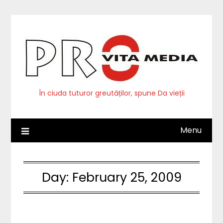
Skip
to
content
În ciuda tuturor greutăților, spune Da vieții
Menu
Day:
February 25, 2009