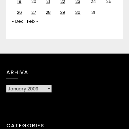
19
20
21
22
23
24
25
26
27
28
29
30
31
« Dec
Feb »
ARHIVA
Arhiva
CATEGORIES