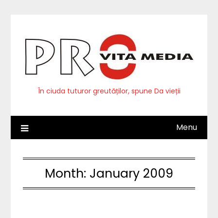
Skip
to
content
În ciuda tuturor greutăților, spune Da vieții
Menu
Month:
January 2009