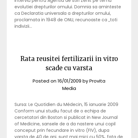
interviu pentru Agentia de stiri Zenit pe tema
evolutiei drepturilor omului. Domnia sa aminteste
ca Declaratia universala a drepturilor omului,
proclamata in 1948 de ONU, recunoaste ca „toti
indivizii…
Rata reusitei fertilizarii in vitro
scade cu varsta
Posted on
16/01/2009
by
Provita
Media
Sursa: Le Quotidien du Médecin, 15 ianuarie 2009
Conform unui studiu facut de o echipa de
cercetatori din Boston si publicat in New Journal
of Medicine, sansele de a da nastere unui copil
conceput prin fecundare in vitro (FIV), dupa
varsta de 40 de ani, sunt mai mici cu 50%, fata de