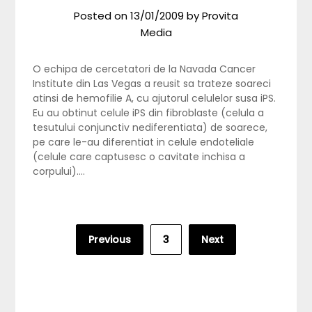
Posted on
13/01/2009
by
Provita
Media
O echipa de cercetatori de la Navada Cancer
Institute din Las Vegas a reusit sa trateze soareci
atinsi de hemofilie A, cu ajutorul celulelor susa iPS.
Eu au obtinut celule iPS din fibroblaste (celula a
tesutului conjunctiv nediferentiata) de soarece,
pe care le-au diferentiat in celule endoteliale
(celule care captusesc o cavitate inchisa a
corpului)….
Posts
Previous
3
Next
pagination