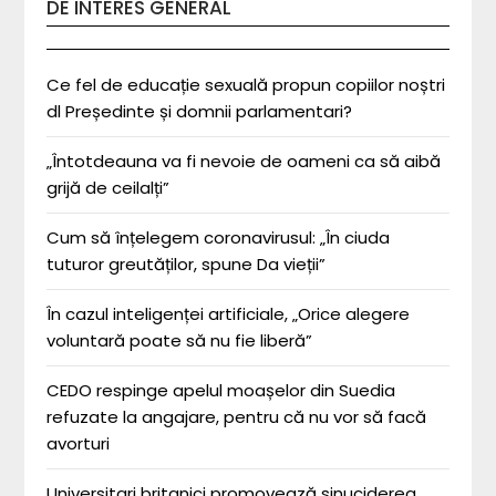
DE INTERES GENERAL
Ce fel de educație sexuală propun copiilor noștri
dl Președinte și domnii parlamentari?
„Întotdeauna va fi nevoie de oameni ca să aibă
grijă de ceilalți”
Cum să înțelegem coronavirusul: „În ciuda
tuturor greutăților, spune Da vieții”
În cazul inteligenței artificiale, „Orice alegere
voluntară poate să nu fie liberă”
CEDO respinge apelul moașelor din Suedia
refuzate la angajare, pentru că nu vor să facă
avorturi
Universitari britanici promovează sinuciderea