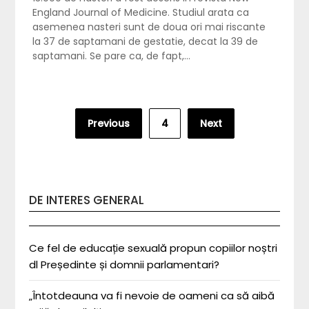
England Journal of Medicine. Studiul arata ca
asemenea nasteri sunt de doua ori mai riscante
la 37 de saptamani de gestatie, decat la 39 de
saptamani. Se pare ca, de fapt,…
Posts
Previous
4
Next
pagination
DE INTERES GENERAL
Ce fel de educație sexuală propun copiilor noștri
dl Președinte și domnii parlamentari?
„Întotdeauna va fi nevoie de oameni ca să aibă