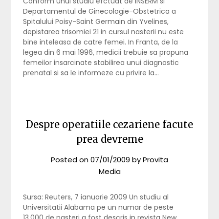
Conform unui studiu efctuat de INSERM si
Departamentul de Ginecologie-Obstetrica a
Spitalului Poisy-Saint Germain din Yvelines,
depistarea trisomiei 21 in cursul nasterii nu este
bine inteleasa de catre femei. In Franta, de la
legea din 6 mai 1996, medicii trebuie sa propuna
femeilor insarcinate stabilirea unui diagnostic
prenatal si sa le informeze cu privire la…
Despre operatiile cezariene facute
prea devreme
Posted on
07/01/2009
by
Provita
Media
Sursa: Reuters, 7 ianuarie 2009 Un studiu al
Universitatii Alabama pe un numar de peste
13.000 de nasteri a fost descris in revista New