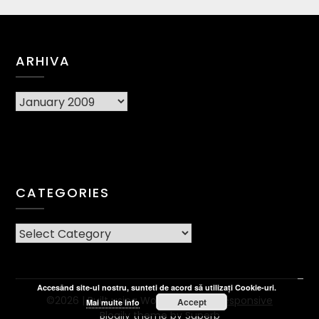
ARHIVA
Arhiva
CATEGORIES
CATEGORIES
Accesând site-ul nostru, sunteti de acord să utilizați Cookie-uri.
©2026
| Built using WordPress and
Responsive
Accept
Mai multe info
Blogily
theme by Superb