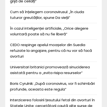
grijă de ceilalți”
Cum să înțelegem coronavirusul: „În ciuda
tuturor greutăților, spune Da vieții”
În cazul inteligenței artificiale, „Orice alegere
voluntară poate să nu fie liberă”
CEDO respinge apelul moașelor din Suedia
refuzate la angajare, pentru că nu vor să facă
avorturi
Universitari britanici promovează sinuciderea
asistată pentru a „evita risipa resurselor”
Boris Cyrulnik: „După coronavirus, vor fi schimbări
profunde, aceasta este regula”
Interzicerea folosirii țesutului fetal din avorturi în
Statele Unite: cercetătorii caută alte surse de