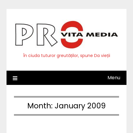
Skip
to
content
În ciuda tuturor greutăților, spune Da vieții
Menu
Month:
January 2009