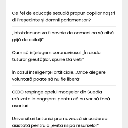
Ce fel de educație sexuală propun copiilor noștri
dl Președinte și domnii parlamentari?
„Întotdeauna va fi nevoie de oameni ca să aibă
grijă de ceilalți”
Cum să înțelegem coronavirusul: „În ciuda
tuturor greutăților, spune Da vieții”
În cazul inteligenței artificiale, „Orice alegere
voluntară poate să nu fie liberă”
CEDO respinge apelul moașelor din Suedia
refuzate la angajare, pentru că nu vor să facă
avorturi
Universitari britanici promovează sinuciderea
asistată pentru a „evita risipa resurselor”