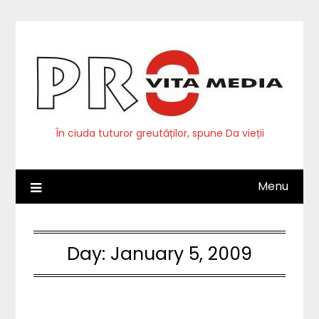
Skip
to
content
În ciuda tuturor greutăților, spune Da vieții
Menu
Day:
January 5, 2009