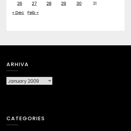
26
27
28
29
30
31
« Dec
Feb »
ARHIVA
Arhiva
CATEGORIES