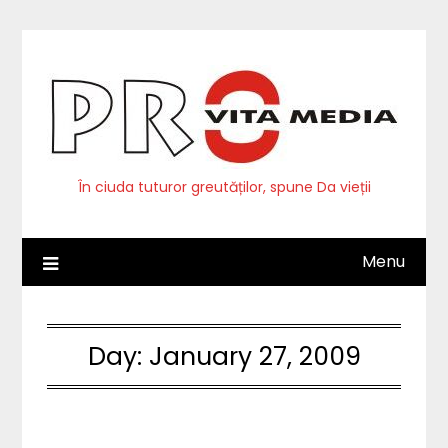
Skip
to
content
În ciuda tuturor greutăților, spune Da vieții
Menu
Day:
January 27, 2009