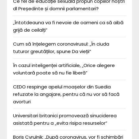
Ce fel de educație sexuală propun copiilor noștri
dl Președinte și domnii parlamentari?
„Întotdeauna va fi nevoie de oameni ca să aibă
grijă de ceilalți”
Cum să înțelegem coronavirusul: „În ciuda
tuturor greutăților, spune Da vieții”
În cazul inteligenței artificiale, „Orice alegere
voluntară poate să nu fie liberă”
CEDO respinge apelul moașelor din Suedia
refuzate la angajare, pentru că nu vor să facă
avorturi
Universitari britanici promovează sinuciderea
asistată pentru a „evita risipa resurselor”
Boris Cyrulnik: „După coronavirus, vor fi schimbări