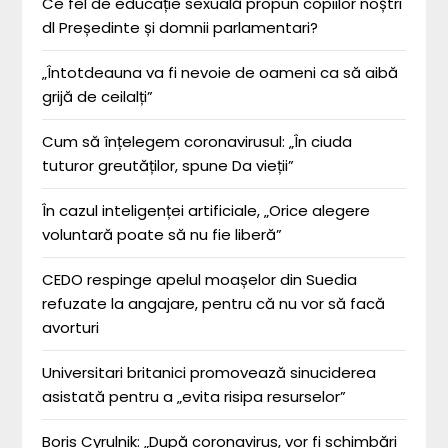
Ce fel de educație sexuală propun copiilor noștri
dl Președinte și domnii parlamentari?
„Întotdeauna va fi nevoie de oameni ca să aibă
grijă de ceilalți”
Cum să înțelegem coronavirusul: „În ciuda
tuturor greutăților, spune Da vieții”
În cazul inteligenței artificiale, „Orice alegere
voluntară poate să nu fie liberă”
CEDO respinge apelul moașelor din Suedia
refuzate la angajare, pentru că nu vor să facă
avorturi
Universitari britanici promovează sinuciderea
asistată pentru a „evita risipa resurselor”
Boris Cyrulnik: „După coronavirus, vor fi schimbări