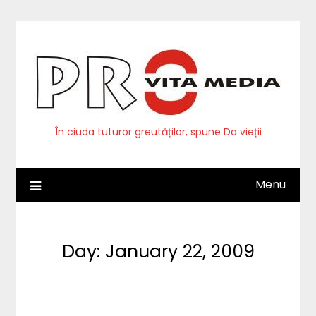
Skip
to
content
În ciuda tuturor greutăților, spune Da vieții
Menu
Day:
January 22, 2009